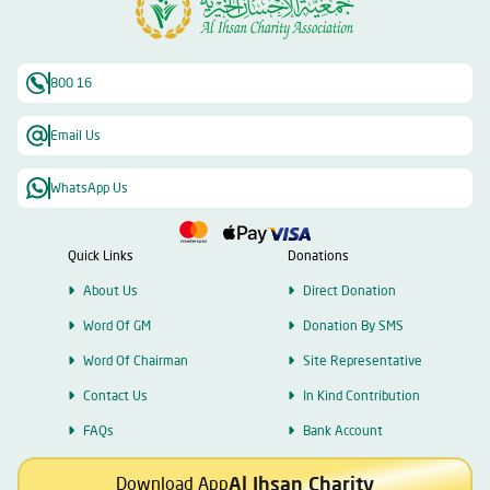
المحسنون للتبرع، طمعاً في الثواب والأجر؛ لذا فإن الجمعية رسمت خططاً عدة
لمضاعفة الإيرادات، خدمة للأعمال الإنسانية المختلفة واستمراريتها. وأكد أن
الجمعية ستضاعف عطاءها في الشهر الفضيل، وستضع بصمتها في مبادرات
خيرية عدة، وستكون حريصة على البقاء في مقدمة الميادين الخيرية في دولة
800 16
الإمارات، دولة الإنسانية والخير.
Email Us
WhatsApp Us
Quick Links
Donations
About Us
Direct Donation
Word Of GM
Donation By SMS
Word Of Chairman
Site Representative
Contact Us
In Kind Contribution
FAQs
Bank Account
Al Ihsan Charity
Download App