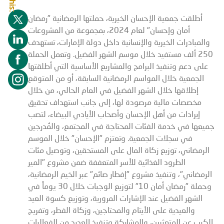
أطلقت جمعية الإحسان الخيرية، حملتها الرمضانية "رمضان
أمان وإحسان" لعام 2024، بمجموعة من المشروعات
والمبادرات الخيرية والإنسانية داخل دولة الإمارات، تستهدف
250 ألف مستفيد خلال موسم الشهر الفضيل. وتعمل الحملة
على دعم وتنفيذ البرامج والمشاريع الأساسية التي أطلقتها
الجمعية خلال المواسم الرمضانية السابقة، أو من المتوقع
إطلاقها خلال الشهر الفضيل في العام الحالي، من خلال
مخصصات مالية مرصودة لها، إلى جانب استهداف تحقيق
إيرادات من أهل الإحسان وأصحاب الأيادي البيضاء، لتصب
جميعها في خدمة الفئات المحتاجة في المجتمع، والمُدرجين
في سجلات الجمعية. وتعتزم "الإحسان" خلال الموسم
الرمضاني، توزيع زكاة المال على المستحقين، وتوصيل مئات
الطرود الغذائية للأسر المتعففة ضمن مشروع "المير
الرمضاني"، وتنفيذ مشروع "إفطار صائم" عبر الخيم الرمضانية،
وحملة "رمضان أمان 10" لتوزيع الوجبات خلال 30 يوماً في
الشهر الفضيل عند الإشارات المرورية، وتوزيع كسوة العيد
والعيدية على الأيتام والمحتاجين، وزكاة الفطر، وتفريج
الكرب عن المتعثرين، والمشاركة وتنفيذ العديد من الفعاليات