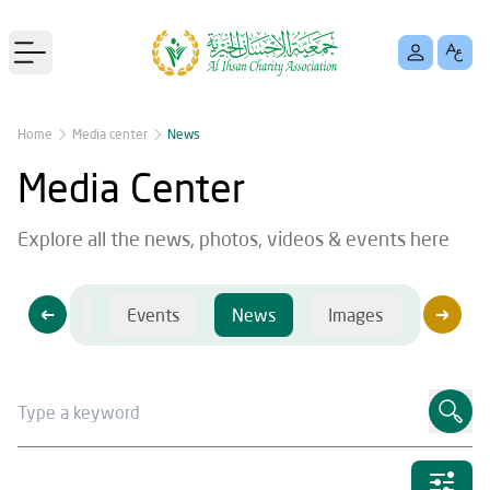
Open main menu
Home
Media center
News
Media Center
Explore all the news, photos, videos & events here
Videos
Events
News
Images
Videos