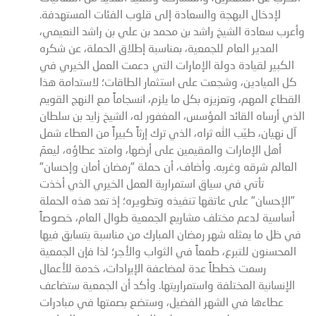
لإدخال البهجة والسعادة إلى قلوب الفئات المستهدفة.
وأعرب سعادة الشيخ راشد بن محمد بن علي بن راشد النعيمي،
المدير العام للجمعية، بمناسبة إطلاق الحملة، عن شكره
الكبير لقيادة دولة الإمارات التي دعمت العمل الخيري في
كل الميادين، وشجعت على استثمار الطاقات؛ لاستدامة هذا
القطاع المهم، وتعزيزه بكل ما يلزم، انسجاماً مع النهج القويم
الذي أرساه القائد المؤسس، المغفور له، الشيخ زايد بن سلطان
آل نهيان، طيّب الله ثراه، الذي ترك إرثاً كبيراً من العطاء شمل
أهل الإمارات والمقيمين على أرضها، وامتد عطاؤه، ليعمَ
العالم شرقه وغربه. وأضاف، أن حملة "رمضان أمان وإحسان"
تأتي في سياق استمرارية العمل الخيري الذي أخذت
"الإحسان" على عاتقها تنفيذه وتطويره؛ إذ تعد هذه الحملة
أساسية لدعم مختلف مشاريع الجمعية طوال العام، خصوصاً
في ظل ما يمثله شهر رمضان المبارك من مناسبة يتسابق فيها
المحسنون للتبرع، طمعاً في الثواب والأجر؛ لذا فإن الجمعية
رسمت خططاً عدة لمضاعفة الإيرادات، خدمة للأعمال
الإنسانية المختلفة واستمراريتها. وأكد أن الجمعية ستضاعف
عطاءها في الشهر الفضيل، وستضع بصمتها في مبادرات