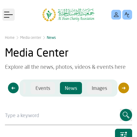
Open main menu
Home
Media center
News
Media Center
Explore all the news, photos, videos & events here
Videos
Events
News
Images
Videos