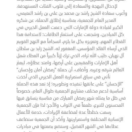
لإدخال البهجة والسعادة إلى قلوب الفئات المستهدفة.
وأعرب سعادة الشيخ راشد بن محمد بن علي بن راشد النعيمي،
المدير العام للجمعية، بمناسبة إطلاق الحملة، عن شكره
الكبير لقيادة دولة الإمارات التي دعمت العمل الخيري في
كل الميادين، وشجعت على استثمار الطاقات؛ لاستدامة هذا
القطاع المهم، وتعزيزه بكل ما يلزم، انسجاماً مع النهج القويم
الذي أرساه القائد المؤسس، المغفور له، الشيخ زايد بن سلطان
آل نهيان، طيّب الله ثراه، الذي ترك إرثاً كبيراً من العطاء شمل
أهل الإمارات والمقيمين على أرضها، وامتد عطاؤه، ليعمَ
العالم شرقه وغربه. وأضاف، أن حملة "رمضان أمان وإحسان"
تأتي في سياق استمرارية العمل الخيري الذي أخذت
"الإحسان" على عاتقها تنفيذه وتطويره؛ إذ تعد هذه الحملة
أساسية لدعم مختلف مشاريع الجمعية طوال العام، خصوصاً
في ظل ما يمثله شهر رمضان المبارك من مناسبة يتسابق فيها
المحسنون للتبرع، طمعاً في الثواب والأجر؛ لذا فإن الجمعية
رسمت خططاً عدة لمضاعفة الإيرادات، خدمة للأعمال
الإنسانية المختلفة واستمراريتها. وأكد أن الجمعية ستضاعف
عطاءها في الشهر الفضيل، وستضع بصمتها في مبادرات