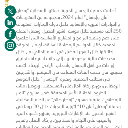
أطلقت جمعية الإحسان الخيرية، حملتها الرمضانية "رمضان
أمان وإحسان" لعام 2024، بمجموعة من المشروعات
والمبادرات الخيرية والإنسانية داخل دولة الإمارات، تستهدف
250 ألف مستفيد خلال موسم الشهر الفضيل. وتعمل الحملة
على دعم وتنفيذ البرامج والمشاريع الأساسية التي أطلقتها
الجمعية خلال المواسم الرمضانية السابقة، أو من المتوقع
إطلاقها خلال الشهر الفضيل في العام الحالي، من خلال
مخصصات مالية مرصودة لها، إلى جانب استهداف تحقيق
إيرادات من أهل الإحسان وأصحاب الأيادي البيضاء، لتصب
جميعها في خدمة الفئات المحتاجة في المجتمع، والمُدرجين
في سجلات الجمعية. وتعتزم "الإحسان" خلال الموسم
الرمضاني، توزيع زكاة المال على المستحقين، وتوصيل مئات
الطرود الغذائية للأسر المتعففة ضمن مشروع "المير
الرمضاني"، وتنفيذ مشروع "إفطار صائم" عبر الخيم الرمضانية،
وحملة "رمضان أمان 10" لتوزيع الوجبات خلال 30 يوماً في
الشهر الفضيل عند الإشارات المرورية، وتوزيع كسوة العيد
والعيدية على الأيتام والمحتاجين، وزكاة الفطر، وتفريج
الكرب عن المتعثرين، والمشاركة وتنفيذ العديد من الفعاليات