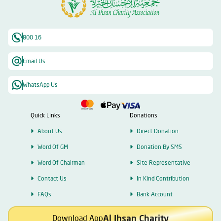
المحسنون للتبرع، طمعاً في الثواب والأجر؛ لذا فإن الجمعية رسمت خططاً عدة
لمضاعفة الإيرادات، خدمة للأعمال الإنسانية المختلفة واستمراريتها. وأكد أن
الجمعية ستضاعف عطاءها في الشهر الفضيل، وستضع بصمتها في مبادرات
خيرية عدة، وستكون حريصة على البقاء في مقدمة الميادين الخيرية في دولة
800 16
الإمارات، دولة الإنسانية والخير.
Email Us
WhatsApp Us
Quick Links
Donations
About Us
Direct Donation
Word Of GM
Donation By SMS
Word Of Chairman
Site Representative
Contact Us
In Kind Contribution
FAQs
Bank Account
Al Ihsan Charity
Download App