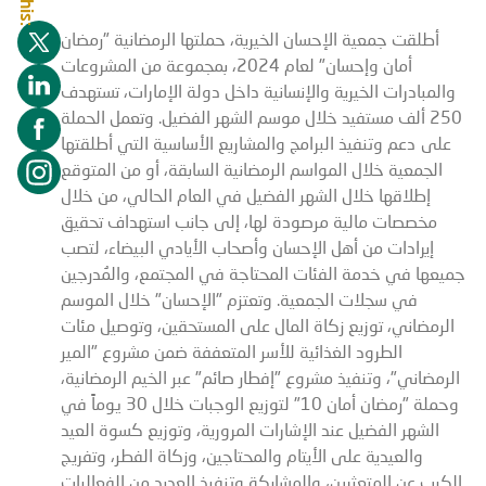
أطلقت جمعية الإحسان الخيرية، حملتها الرمضانية "رمضان
أمان وإحسان" لعام 2024، بمجموعة من المشروعات
والمبادرات الخيرية والإنسانية داخل دولة الإمارات، تستهدف
250 ألف مستفيد خلال موسم الشهر الفضيل. وتعمل الحملة
على دعم وتنفيذ البرامج والمشاريع الأساسية التي أطلقتها
الجمعية خلال المواسم الرمضانية السابقة، أو من المتوقع
إطلاقها خلال الشهر الفضيل في العام الحالي، من خلال
مخصصات مالية مرصودة لها، إلى جانب استهداف تحقيق
إيرادات من أهل الإحسان وأصحاب الأيادي البيضاء، لتصب
جميعها في خدمة الفئات المحتاجة في المجتمع، والمُدرجين
في سجلات الجمعية. وتعتزم "الإحسان" خلال الموسم
الرمضاني، توزيع زكاة المال على المستحقين، وتوصيل مئات
الطرود الغذائية للأسر المتعففة ضمن مشروع "المير
الرمضاني"، وتنفيذ مشروع "إفطار صائم" عبر الخيم الرمضانية،
وحملة "رمضان أمان 10" لتوزيع الوجبات خلال 30 يوماً في
الشهر الفضيل عند الإشارات المرورية، وتوزيع كسوة العيد
والعيدية على الأيتام والمحتاجين، وزكاة الفطر، وتفريج
الكرب عن المتعثرين، والمشاركة وتنفيذ العديد من الفعاليات