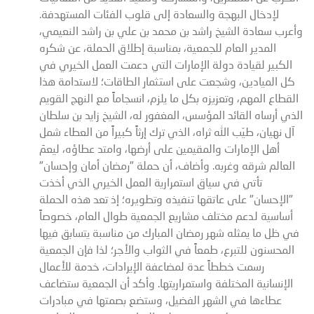
لإدخال البهجة والسعادة إلى قلوب الفئات المستهدفة.
وأعرب سعادة الشيخ راشد بن محمد بن علي بن راشد النعيمي،
المدير العام للجمعية، بمناسبة إطلاق الحملة، عن شكره
الكبير لقيادة دولة الإمارات التي دعمت العمل الخيري في
كل الميادين، وشجعت على استثمار الطاقات؛ لاستدامة هذا
القطاع المهم، وتعزيزه بكل ما يلزم، انسجاماً مع النهج القويم
الذي أرساه القائد المؤسس، المغفور له، الشيخ زايد بن سلطان
آل نهيان، طيّب الله ثراه، الذي ترك إرثاً كبيراً من العطاء شمل
أهل الإمارات والمقيمين على أرضها، وامتد عطاؤه، ليعمَ
العالم شرقه وغربه. وأضاف، أن حملة "رمضان أمان وإحسان"
تأتي في سياق استمرارية العمل الخيري الذي أخذت
"الإحسان" على عاتقها تنفيذه وتطويره؛ إذ تعد هذه الحملة
أساسية لدعم مختلف مشاريع الجمعية طوال العام، خصوصاً
في ظل ما يمثله شهر رمضان المبارك من مناسبة يتسابق فيها
المحسنون للتبرع، طمعاً في الثواب والأجر؛ لذا فإن الجمعية
رسمت خططاً عدة لمضاعفة الإيرادات، خدمة للأعمال
الإنسانية المختلفة واستمراريتها. وأكد أن الجمعية ستضاعف
عطاءها في الشهر الفضيل، وستضع بصمتها في مبادرات