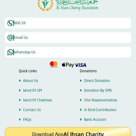
المحسنون للتبرع، طمعاً في الثواب والأجر؛ لذا فإن الجمعية رسمت خططاً عدة
لمضاعفة الإيرادات، خدمة للأعمال الإنسانية المختلفة واستمراريتها. وأكد أن
الجمعية ستضاعف عطاءها في الشهر الفضيل، وستضع بصمتها في مبادرات
خيرية عدة، وستكون حريصة على البقاء في مقدمة الميادين الخيرية في دولة
800 16
الإمارات، دولة الإنسانية والخير.
Email Us
WhatsApp Us
Quick Links
Donations
About Us
Direct Donation
Word Of GM
Donation By SMS
Word Of Chairman
Site Representative
Contact Us
In Kind Contribution
FAQs
Bank Account
Al Ihsan Charity
Download App