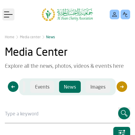
Open main menu
Home
Media center
News
Media Center
Explore all the news, photos, videos & events here
Videos
Events
News
Images
Videos