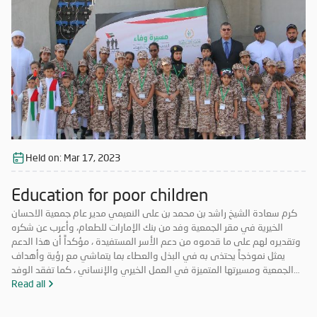
Held on:
Mar 17, 2023
Education for poor children
كرم سعادة الشيخ راشد بن محمد بن على النعيمي مدير عام جمعية الاحسان
الخيرية في مقر الجمعية وفد من بنك الإمارات للطعام، وأعرب عن شكره
وتقديره لهم على ما قدموه من دعم الأسر المستفيدة ، مؤكداً أن هذا الدعم
يمثل نموذجاً يحتذى به في البذل والعطاء بما يتماشي مع رؤية وأهداف
الجمعية ومسيرتها المتميزة في العمل الخيري والإنساني ، كما تفقد الوفد
مستودعات الجمعية والمعرض الخيري ، وأيضاً قام بجولة للتعرف على
Read all
المشاريع الأخرى التي تنفذها الجمعية .