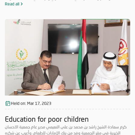
مستودعات الجمعية والمعرض الخيري ، وأيضاً قام بجولة للتعرف على
Read all
المشاريع الأخرى التي تنفذها الجمعية .
Held on:
Mar 17, 2023
Education for poor children
كرم سعادة الشيخ راشد بن محمد بن على النعيمي مدير عام جمعية الاحسان
الخيرية في مقر الجمعية وفد من بنك الإمارات للطعام، وأعرب عن شكره