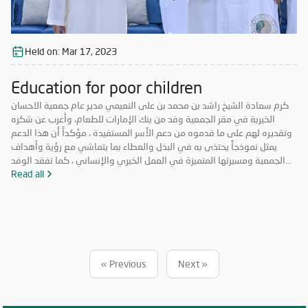
Held on:
Mar 17, 2023
Education for poor children
كرم سعادة الشيخ راشد بن محمد بن على النعيمي مدير عام جمعية الاحسان
الخيرية في مقر الجمعية وفد من بنك الإمارات للطعام، وأعرب عن شكره
وتقديره لهم على ما قدموه من دعم الأسر المستفيدة ، مؤكداً أن هذا الدعم
يمثل نموذجاً يحتذى به في البذل والعطاء بما يتماشي مع رؤية وأهداف
الجمعية ومسيرتها المتميزة في العمل الخيري والإنساني ، كما تفقد الوفد
مستودعات الجمعية والمعرض الخيري ، وأيضاً قام بجولة للتعرف على
Read all
المشاريع الأخرى التي تنفذها الجمعية .
« Previous
Next »