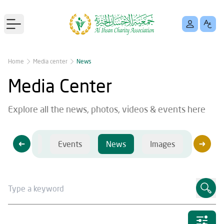
Open main menu
Home
Media center
News
Media Center
Explore all the news, photos, videos & events here
Videos
Events
News
Images
Videos