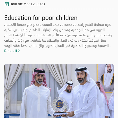
Held on:
Mar 17, 2023
Education for poor children
كرم سعادة الشيخ راشد بن محمد بن على النعيمي مدير عام جمعية الاحسان
الخيرية في مقر الجمعية وفد من بنك الإمارات للطعام، وأعرب عن شكره
وتقديره لهم على ما قدموه من دعم الأسر المستفيدة ، مؤكداً أن هذا الدعم
يمثل نموذجاً يحتذى به في البذل والعطاء بما يتماشي مع رؤية وأهداف
الجمعية ومسيرتها المتميزة في العمل الخيري والإنساني ، كما تفقد الوفد
مستودعات الجمعية والمعرض الخيري ، وأيضاً قام بجولة للتعرف على
Read all
المشاريع الأخرى التي تنفذها الجمعية .