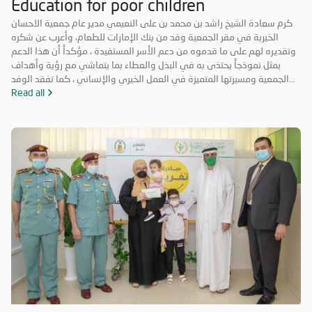
Education for poor children
كرم سعادة الشيخ راشد بن محمد بن على النعيمي مدير عام جمعية الاحسان
الخيرية في مقر الجمعية وفد من بنك الإمارات للطعام، وأعرب عن شكره
وتقديره لهم على ما قدموه من دعم الأسر المستفيدة ، مؤكداً أن هذا الدعم
يمثل نموذجاً يحتذى به في البذل والعطاء بما يتماشي مع رؤية وأهداف
الجمعية ومسيرتها المتميزة في العمل الخيري والإنساني ، كما تفقد الوفد
مستودعات الجمعية والمعرض الخيري ، وأيضاً قام بجولة للتعرف على
Read all
المشاريع الأخرى التي تنفذها الجمعية .