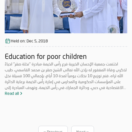
Held on:
Dec 5, 2018
Education for poor children
اختتمت جمعية الإحسان الخيرية فرع رأس الخيمة مبادرة "نخلة صقر" احياءً
لذكرى وفاة المغفور له بإذن الله تعالى الشيخ صقر بن محمد القاسمي، طيب
الله ثراه، فتم توزيع 10 نخلات يومياً لمدة 10 أيام، بإجمالي 100 فسيلة نخل
على المؤسسات الحكومية والمدارس في إمارة رأس الخيمة برعاية الدائرة
الاقتصادية في دبي، ودائرة الجمارك في رأس الخيمة، وتهدف المبادرة إلى
تعزيز روح التكاتف والمسؤولية المجتمعية وتعزيز الأعمال التطوعية. حضر
Read all
فعاليات اليوم الختامي الشيخ المهندس سالم بن سلطان القاسمي رئيس دائرة
الطيران المدني برأس الخيمة، والأستاذة عائشة الخاطري مدير فرع الجمعية،
وموظفي الشرطة المجتمعية، ومشاركة طلاب من مدرسة الخران للتعليم
الأساسي، وفريق الإحسان التطوعي.
« Previous
Next »