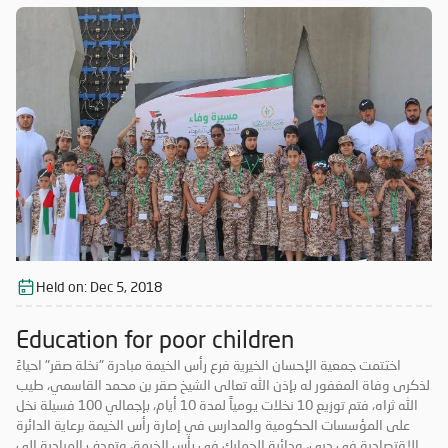
Held on:
Dec 5, 2018
Education for poor children
اختتمت جمعية الإحسان الخيرية فرع رأس الخيمة مبادرة "نخلة صقر" احياءً
لذكرى وفاة المغفور له بإذن الله تعالى الشيخ صقر بن محمد القاسمي، طيب
الله ثراه، فتم توزيع 10 نخلات يومياً لمدة 10 أيام، بإجمالي 100 فسيلة نخل
على المؤسسات الحكومية والمدارس في إمارة رأس الخيمة برعاية الدائرة
الاقتصادية في دبي، ودائرة الجمارك في رأس الخيمة، وتهدف المبادرة إلى