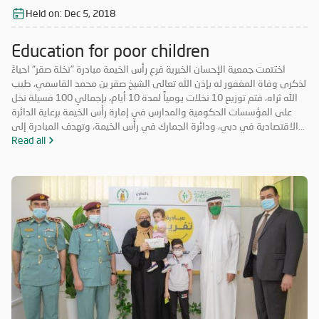
Held on:
Dec 5, 2018
Education for poor children
اختتمت جمعية الإحسان الخيرية فرع رأس الخيمة مبادرة "نخلة صقر" احياءً
لذكرى وفاة المغفور له بإذن الله تعالى الشيخ صقر بن محمد القاسمي، طيب
الله ثراه، فتم توزيع 10 نخلات يومياً لمدة 10 أيام، بإجمالي 100 فسيلة نخل
على المؤسسات الحكومية والمدارس في إمارة رأس الخيمة برعاية الدائرة
الاقتصادية في دبي، ودائرة الجمارك في رأس الخيمة، وتهدف المبادرة إلى
تعزيز روح التكاتف والمسؤولية المجتمعية وتعزيز الأعمال التطوعية. حضر
Read all
فعاليات اليوم الختامي الشيخ المهندس سالم بن سلطان القاسمي رئيس دائرة
الطيران المدني برأس الخيمة، والأستاذة عائشة الخاطري مدير فرع الجمعية،
وموظفي الشرطة المجتمعية، ومشاركة طلاب من مدرسة الخران للتعليم
الأساسي، وفريق الإحسان التطوعي.