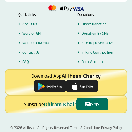
Quick Links
Donations
About Us
Direct Donation
Word Of GM
Donation By SMS
Word Of Chairman
Site Representative
Contact Us
In Kind Contribution
FAQs
Bank Account
Al Ihsan Charity
Download App
Dhiram Khair
Subscribe
SMS
©
2026
Al Ihsan. All Rights Reserved.
Terms & Conditions
Privacy Policy