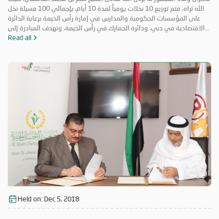
الله ثراه، فتم توزيع 10 نخلات يومياً لمدة 10 أيام، بإجمالي 100 فسيلة نخل
على المؤسسات الحكومية والمدارس في إمارة رأس الخيمة برعاية الدائرة
الاقتصادية في دبي، ودائرة الجمارك في رأس الخيمة، وتهدف المبادرة إلى
تعزيز روح التكاتف والمسؤولية المجتمعية وتعزيز الأعمال التطوعية. حضر
Read all
فعاليات اليوم الختامي الشيخ المهندس سالم بن سلطان القاسمي رئيس دائرة
الطيران المدني برأس الخيمة، والأستاذة عائشة الخاطري مدير فرع الجمعية،
وموظفي الشرطة المجتمعية، ومشاركة طلاب من مدرسة الخران للتعليم
الأساسي، وفريق الإحسان التطوعي.
Held on:
Dec 5, 2018