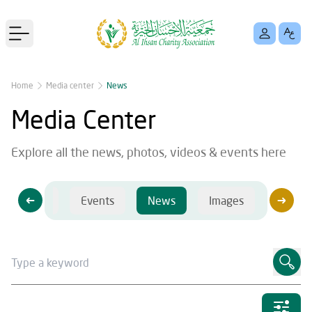
Open main menu
Home
Media center
News
Media Center
Explore all the news, photos, videos & events here
Videos
Events
News
Images
Videos