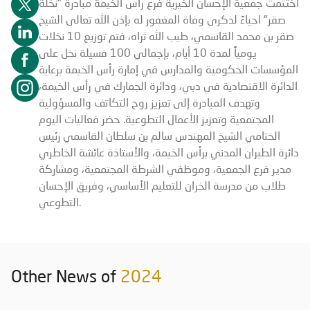
اختتمت جمعية الإحسان الخيرية فرع رأس الخيمة مبادرة "نخلة
صقر" احياءً لذكرى وفاة المغفور له بإذن الله تعالى الشيخ
صقر بن محمد القاسمي، طيب الله ثراه، فتم توزيع 10 نخلات
يومياً لمدة 10 أيام، بإجمالي 100 فسيلة نخل على
المؤسسات الحكومية والمدارس في إمارة رأس الخيمة برعاية
الدائرة الاقتصادية في دبي، ودائرة الجمارك في رأس الخيمة،
وتهدف المبادرة إلى تعزيز روح التكاتف والمسؤولية
المجتمعية وتعزيز الأعمال التطوعية. حضر فعاليات اليوم
الختامي الشيخ المهندس سالم بن سلطان القاسمي رئيس
دائرة الطيران المدني برأس الخيمة، والأستاذة عائشة الخاطري
مدير فرع الجمعية، وموظفي الشرطة المجتمعية، ومشاركة
طلاب من مدرسة الخران للتعليم الأساسي، وفريق الإحسان
التطوعي.
Other News of
2024