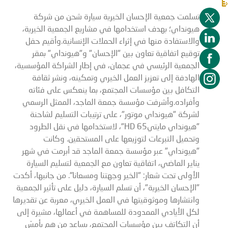
تسلمت جمعية الإحسان الخيرية سيارة شحن من شركة
هيونداي؛ بهدف استخدامها في مشاريع الجمعية الخيرية،
والاستفادة منها في إثراء الحملات الإنسانية.وأقيم حفل
توقيع اتفاقية تعاون بين "الإحسان" و"هيونداي" بمقر
الجمعية الرئيسي في عجمان، في إطار الشراكة المؤسسية،
الهادفة إلى تعزيز العمل الخيري وتمكينه، ونشر ثقافة
التكافل بين مؤسسات المجتمع، بما ينعكس على فئاته
وأفراده.وأشرفت مؤسسة جمعة الماجد، الممثل الرسمي
لشركة "هيونداي موتور"، على ترتيبات التسليم لشاحنة
"هيونداي مايتيHD 65"، لاستخدامها في نقل الطرود
وتحميل التبرعات لتوزيعها على المستحقين. وكانت
"هيونداي" عبر مؤسسة جمعة الماجد قد أبرمت في شهر
يناير الماضي، اتفاقية تعاون مع الجمعية لتسليم السيارة
الأولى تحت شعار: "الخير وجهتنا ومسعانا". من جانبها، أكدت
"الإحسان الخيرية"، أن تسلم السيارة، دليل على تأثير الجمعية
وانتشارها وموثوقيتها في العمل الخيري، معربة عن تقديرها
لكل الأيادي الممدودة للمساهمة في أعمالها، مشيرة إلى
أن التكاتف بين مؤسسات المجتمع، يساعد من هم بأمسّ