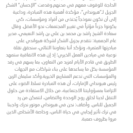
الحاجة للوقوف معهم في محنهم.وقدمت "الإحسان" الشكر
الجزيل لـ"هيونداي"، مؤكدة أهمية هذه المبادرة، وداعية
إلى أن تكون نموذجاً يُحتذى من أفراد ومؤسسات، كي
يكونوا جزءاً مؤثراً في تغيير المجتمعات نحو الأفضل. وقال
سعادة الشيخ راشد بن محمد بن علي بن راشد النعيمي، مدير
عام الجمعية: نتقدم بجزيل الشكر لشركة هيواندي على
مبادرتها المثمرة، ونؤكد أننا بتعاوننا الثنائي، سنحقق نقلة
نوعية في ميادين العمل الخيري؛ إذ إن هذه الاتفاقية ستمهد
الطريق في قادم الأيام لمزيد من التعاون، بما يسهم في رفد
المؤسسة بكل ما يساعدها على بناء شراكات مع الجهات
والمؤسسات التي تدعم المشاريع الخيرية.وأكد سليمان الزبن
رئيس هيونداي الإمارات، أن هذه المبادرة تسلط الضوء على
التزامنا بمسؤوليتنا الاجتماعية، من خلال الاستفادة من حلول
التنقل لدينا لخلق روح الوحدة والتضامن، لنتمكن من رد
الجميل للناس. وأضاف: نحن في هيونداي موتور ندرك واجبنا
في ترك تأثير إيجابي في حياة الناس، وخاصة الأشخاص الذين
مروا بظروف صعبة.