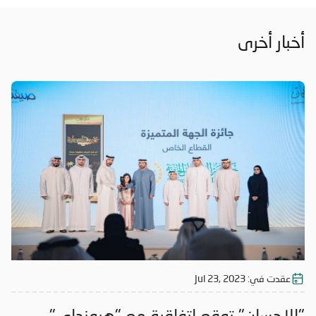
أخبار أخرى
عقدت في:
Jul 23, 2023
"الإحسان" توقع اتفاقية مع "هيونداي"