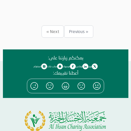
65"، لاستخدامها في نقل الطرود وتحميل التبرعات لتوزيعها على المستحقين.
وكانت "هيونداي" عبر مؤسسة جمعة الماجد قد أبرمت في شهر يناير
الماضي، اتفاقية تعاون مع الجمعية لتسليم السيارة الأولى تحت شعار: "الخير
وجهتنا ومسعانا". من جانبها، أكدت "الإحسان الخيرية"، أن تسلم السيارة، دليل
على تأثير الجمعية وانتشارها وموثوقيتها في العمل الخيري، معربة عن
Next »
« Previous
تقديرها لكل الأيادي الممدودة للمساهمة في أعمالها، مشيرة إلى أن
التكاتف بين مؤسسات المجتمع، يساعد من هم بأمسّ الحاجة للوقوف معهم
في محنهم.وقدمت "الإحسان" الشكر الجزيل لـ"هيونداي"، مؤكدة أهمية
هذه المبادرة، وداعية إلى أن تكون نموذجاً يُحتذى من أفراد ومؤسسات، كي
يمكنكم زيارتنا على:
يكونوا جزءاً مؤثراً في تغيير المجتمعات نحو الأفضل. وقال سعادة الشيخ راشد
بن محمد بن علي بن راشد النعيمي، مدير عام الجمعية: نتقدم بجزيل الشكر
تويتر
لينكدين
فيسبوك
سناب شات
انستغرام
لشركة هيواندي على مبادرتها المثمرة، ونؤكد أننا بتعاوننا الثنائي، سنحقق
أعطنا تقييمك:
نقلة نوعية في ميادين العمل الخيري؛ إذ إن هذه الاتفاقية ستمهد الطريق
في قادم الأيام لمزيد من التعاون، بما يسهم في رفد المؤسسة بكل ما
يساعدها على بناء شراكات مع الجهات والمؤسسات التي تدعم المشاريع
الخيرية.وأكد سليمان الزبن رئيس هيونداي الإمارات، أن هذه المبادرة تسلط
الضوء على التزامنا بمسؤوليتنا الاجتماعية، من خلال الاستفادة من حلول
التنقل لدينا لخلق روح الوحدة والتضامن، لنتمكن من رد الجميل للناس. وأضاف:
نحن في هيونداي موتور ندرك واجبنا في ترك تأثير إيجابي في حياة الناس،
وخاصة الأشخاص الذين مروا بظروف صعبة.