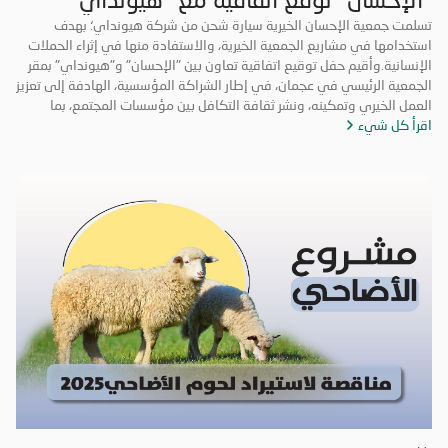
وتتسلم سيارة شحن
تسلمت جمعية الإحسان الخيرية سيارة شحن من شركة هيونداي؛ بهدف
استخدامها في مشاريع الجمعية الخيرية، والاستفادة منها في إثراء الحملات
الإنسانية.وأقيم حفل توقيع اتفاقية تعاون بين "الإحسان" و"هيونداي" بمقر
الجمعية الرئيسي في عجمان، في إطار الشراكة المؤسسية، الهادفة إلى تعزيز
العمل الخيري وتمكينه، ونشر ثقافة التكافل بين مؤسسات المجتمع، بما
اقرأ كل شيء
ينعكس على فئاته وأفراده.وأشرفت مؤسسة جمعة الماجد، الممثل الرسمي
لشركة "هيونداي موتور"، على ترتيبات التسليم لشاحنة "هيونداي مايتيHD
65"، لاستخدامها في نقل الطرود وتحميل التبرعات لتوزيعها على المستحقين.
وكانت "هيونداي" عبر مؤسسة جمعة الماجد قد أبرمت في شهر يناير
الماضي، اتفاقية تعاون مع الجمعية لتسليم السيارة الأولى تحت شعار: "الخير
وجهتنا ومسعانا". من جانبها، أكدت "الإحسان الخيرية"، أن تسلم السيارة، دليل
على تأثير الجمعية وانتشارها وموثوقيتها في العمل الخيري، معربة عن
تقديرها لكل الأيادي الممدودة للمساهمة في أعمالها، مشيرة إلى أن
التكاتف بين مؤسسات المجتمع، يساعد من هم بأمسّ الحاجة للوقوف معهم
في محنهم.وقدمت "الإحسان" الشكر الجزيل لـ"هيونداي"، مؤكدة أهمية
هذه المبادرة، وداعية إلى أن تكون نموذجاً يُحتذى من أفراد ومؤسسات، كي
يكونوا جزءاً مؤثراً في تغيير المجتمعات نحو الأفضل. وقال سعادة الشيخ راشد
بن محمد بن علي بن راشد النعيمي، مدير عام الجمعية: نتقدم بجزيل الشكر
لشركة هيواندي على مبادرتها المثمرة، ونؤكد أننا بتعاوننا الثنائي، سنحقق
نقلة نوعية في ميادين العمل الخيري؛ إذ إن هذه الاتفاقية ستمهد الطريق
في قادم الأيام لمزيد من التعاون، بما يسهم في رفد المؤسسة بكل ما
يساعدها على بناء شراكات مع الجهات والمؤسسات التي تدعم المشاريع