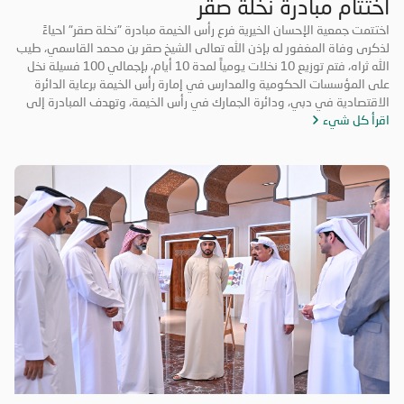
اختتام مبادرة نخلة صقر
اختتمت جمعية الإحسان الخيرية فرع رأس الخيمة مبادرة "نخلة صقر" احياءً
لذكرى وفاة المغفور له بإذن الله تعالى الشيخ صقر بن محمد القاسمي، طيب
الله ثراه، فتم توزيع 10 نخلات يومياً لمدة 10 أيام، بإجمالي 100 فسيلة نخل
على المؤسسات الحكومية والمدارس في إمارة رأس الخيمة برعاية الدائرة
الاقتصادية في دبي، ودائرة الجمارك في رأس الخيمة، وتهدف المبادرة إلى
اقرأ كل شيء
تعزيز روح التكاتف والمسؤولية المجتمعية وتعزيز الأعمال التطوعية. حضر
فعاليات اليوم الختامي الشيخ المهندس سالم بن سلطان القاسمي رئيس دائرة
الطيران المدني برأس الخيمة، والأستاذة عائشة الخاطري مدير فرع الجمعية،
وموظفي الشرطة المجتمعية، ومشاركة طلاب من مدرسة الخران للتعليم
الأساسي، وفريق الإحسان التطوعي.