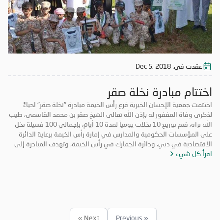
عقدت في:
Dec 5, 2018
اختتام مبادرة نخلة صقر
اختتمت جمعية الإحسان الخيرية فرع رأس الخيمة مبادرة "نخلة صقر" احياءً
لذكرى وفاة المغفور له بإذن الله تعالى الشيخ صقر بن محمد القاسمي، طيب
الله ثراه، فتم توزيع 10 نخلات يومياً لمدة 10 أيام، بإجمالي 100 فسيلة نخل
على المؤسسات الحكومية والمدارس في إمارة رأس الخيمة برعاية الدائرة
الاقتصادية في دبي، ودائرة الجمارك في رأس الخيمة، وتهدف المبادرة إلى
اقرأ كل شيء
تعزيز روح التكاتف والمسؤولية المجتمعية وتعزيز الأعمال التطوعية. حضر
فعاليات اليوم الختامي الشيخ المهندس سالم بن سلطان القاسمي رئيس دائرة
الطيران المدني برأس الخيمة، والأستاذة عائشة الخاطري مدير فرع الجمعية،
وموظفي الشرطة المجتمعية، ومشاركة طلاب من مدرسة الخران للتعليم
الأساسي، وفريق الإحسان التطوعي.
Next »
« Previous