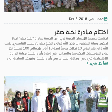
عقدت في:
Dec 5, 2018
اختتام مبادرة نخلة صقر
اختتمت جمعية الإحسان الخيرية فرع رأس الخيمة مبادرة "نخلة صقر" احياءً
لذكرى وفاة المغفور له بإذن الله تعالى الشيخ صقر بن محمد القاسمي، طيب
الله ثراه، فتم توزيع 10 نخلات يومياً لمدة 10 أيام، بإجمالي 100 فسيلة نخل
على المؤسسات الحكومية والمدارس في إمارة رأس الخيمة برعاية الدائرة
الاقتصادية في دبي، ودائرة الجمارك في رأس الخيمة، وتهدف المبادرة إلى
اقرأ كل شيء
تعزيز روح التكاتف والمسؤولية المجتمعية وتعزيز الأعمال التطوعية. حضر
فعاليات اليوم الختامي الشيخ المهندس سالم بن سلطان القاسمي رئيس دائرة
الطيران المدني برأس الخيمة، والأستاذة عائشة الخاطري مدير فرع الجمعية،
وموظفي الشرطة المجتمعية، ومشاركة طلاب من مدرسة الخران للتعليم
الأساسي، وفريق الإحسان التطوعي.