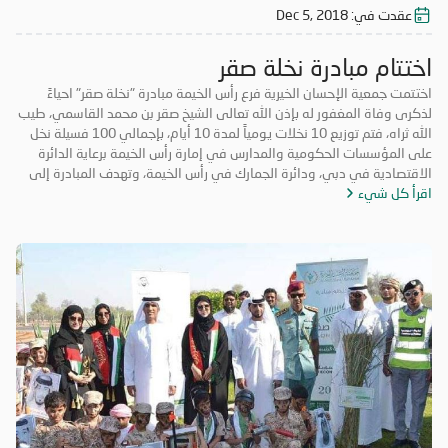
عقدت في:
Dec 5, 2018
اختتام مبادرة نخلة صقر
اختتمت جمعية الإحسان الخيرية فرع رأس الخيمة مبادرة "نخلة صقر" احياءً
لذكرى وفاة المغفور له بإذن الله تعالى الشيخ صقر بن محمد القاسمي، طيب
الله ثراه، فتم توزيع 10 نخلات يومياً لمدة 10 أيام، بإجمالي 100 فسيلة نخل
على المؤسسات الحكومية والمدارس في إمارة رأس الخيمة برعاية الدائرة
الاقتصادية في دبي، ودائرة الجمارك في رأس الخيمة، وتهدف المبادرة إلى
اقرأ كل شيء
تعزيز روح التكاتف والمسؤولية المجتمعية وتعزيز الأعمال التطوعية. حضر
فعاليات اليوم الختامي الشيخ المهندس سالم بن سلطان القاسمي رئيس دائرة
الطيران المدني برأس الخيمة، والأستاذة عائشة الخاطري مدير فرع الجمعية،
وموظفي الشرطة المجتمعية، ومشاركة طلاب من مدرسة الخران للتعليم
الأساسي، وفريق الإحسان التطوعي.