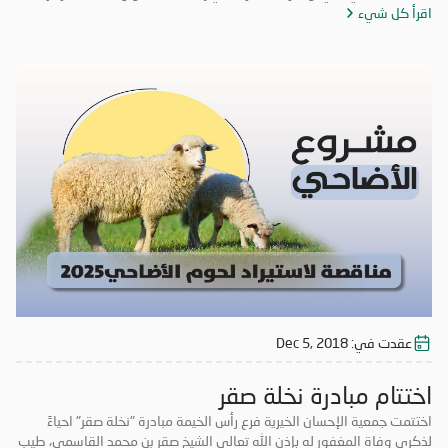
اقرأ كل شيء
تعزيز روح التكاتف والمسؤولية المجتمعية وتعزيز الأعمال التطوعية. حضر
فعاليات اليوم الختامي الشيخ المهندس سالم بن سلطان القاسمي رئيس دائرة
الطيران المدني برأس الخيمة، والأستاذة عائشة الخاطري مدير فرع الجمعية،
وموظفي الشرطة المجتمعية، ومشاركة طلاب من مدرسة الخران للتعليم
الأساسي، وفريق الإحسان التطوعي.
عقدت في:
Dec 5, 2018
اختتام مبادرة نخلة صقر
اختتمت جمعية الإحسان الخيرية فرع رأس الخيمة مبادرة "نخلة صقر" احياءً
لذكرى وفاة المغفور له بإذن الله تعالى الشيخ صقر بن محمد القاسمي، طيب