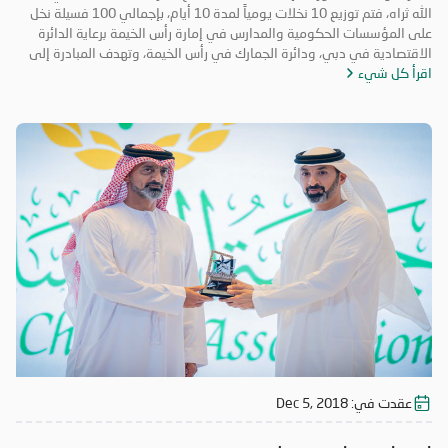
الله ثراه، فتم توزيع 10 نخلات يومياً لمدة 10 أيام، بإجمالي 100 فسيلة نخل
على المؤسسات الحكومية والمدارس في إمارة رأس الخيمة برعاية الدائرة
الاقتصادية في دبي، ودائرة الجمارك في رأس الخيمة، وتهدف المبادرة إلى
اقرأ كل شيء
تعزيز روح التكاتف والمسؤولية المجتمعية وتعزيز الأعمال التطوعية. حضر
فعاليات اليوم الختامي الشيخ المهندس سالم بن سلطان القاسمي رئيس دائرة
الطيران المدني برأس الخيمة، والأستاذة عائشة الخاطري مدير فرع الجمعية،
وموظفي الشرطة المجتمعية، ومشاركة طلاب من مدرسة الخران للتعليم
الأساسي، وفريق الإحسان التطوعي.
عقدت في:
Dec 5, 2018