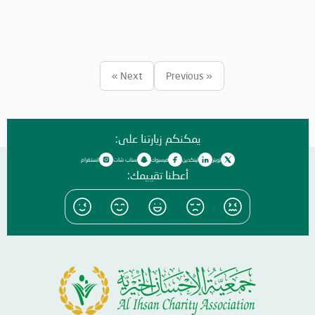
Next »
« Previous
يمكنكم زيارتنا على:
تويتر
لينكدين
فيسبوك
سناب شات
انستغرام
أعطنا تقييمك: