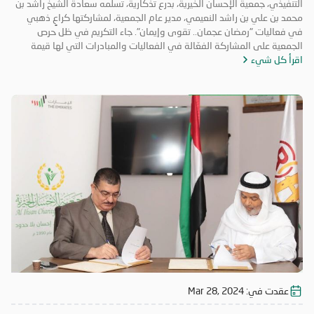
التنفيذي، جمعية الإحسان الخيرية، بدرع تذكارية، تسلمه سعادة الشيخ راشد بن
محمد بن علي بن راشد النعيمي، مدير عام الجمعية، لمشاركتها كراعٍ ذهبي
في فعاليات "رمضان عجمان.. تقوى وإيمان". جاء التكريم في ظل حرص
الجمعية على المشاركة الفعّالة في الفعاليات والمبادرات التي لها قيمة
اقرأ كل شيء
مضافة تعود على المجتمع بالخير والنفع، وهو ما تتميز به فعاليات "رمضان
عجمان.. تقوى وإيمان" في نسخه السابقة. وتأتي مشاركة "الإحسان الخيرية"
في الدورة ال18 من "رمضان عجمان" من منطلق مسؤوليتها المجتمعية
وواجبها تجاه الإمارة؛ إذ قامت برعاية ذهبية للفعاليات والنشاطات
والمبادرات الدينية والاجتماعية المتنوعة التي تحاكي روحانيات شهر رمضان
المبارك، انسجاماً مع نهج الخير والعطاء الذي تتبناه الجمعية منذ تأسيسها،
وتعزيزاً لمكانة الإمارة وإبراز دورها في نشر قيم الخير والمحبة في الشهر
الفضيل.
عقدت في:
Mar 28, 2024