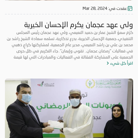
عقدت في:
Mar 28, 2024
ولي عهد عجمان يكرم الإحسان الخيرية
كرّم سموّ الشيخ عمار بن حميد النعيمي، ولي عهد عجمان رئيس المجلس
التنفيذي، جمعية الإحسان الخيرية، بدرع تذكارية، تسلمه سعادة الشيخ راشد بن
محمد بن علي بن راشد النعيمي، مدير عام الجمعية، لمشاركتها كراعٍ ذهبي
في فعاليات "رمضان عجمان.. تقوى وإيمان". جاء التكريم في ظل حرص
الجمعية على المشاركة الفعّالة في الفعاليات والمبادرات التي لها قيمة
اقرأ كل شيء
مضافة تعود على المجتمع بالخير والنفع، وهو ما تتميز به فعاليات "رمضان
عجمان.. تقوى وإيمان" في نسخه السابقة. وتأتي مشاركة "الإحسان الخيرية"
في الدورة ال18 من "رمضان عجمان" من منطلق مسؤوليتها المجتمعية
وواجبها تجاه الإمارة؛ إذ قامت برعاية ذهبية للفعاليات والنشاطات
والمبادرات الدينية والاجتماعية المتنوعة التي تحاكي روحانيات شهر رمضان
المبارك، انسجاماً مع نهج الخير والعطاء الذي تتبناه الجمعية منذ تأسيسها،
وتعزيزاً لمكانة الإمارة وإبراز دورها في نشر قيم الخير والمحبة في الشهر
الفضيل.