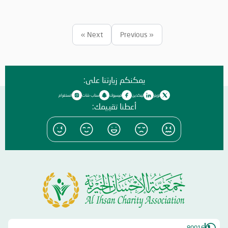
والمبادرات الدينية والاجتماعية المتنوعة التي تحاكي روحانيات شهر رمضان
المبارك، انسجاماً مع نهج الخير والعطاء الذي تتبناه الجمعية منذ تأسيسها،
وتعزيزاً لمكانة الإمارة وإبراز دورها في نشر قيم الخير والمحبة في الشهر
Next »
« Previous
الفضيل.
يمكنكم زيارتنا على:
تويتر
لينكدين
فيسبوك
سناب شات
انستغرام
أعطنا تقييمك:
80016