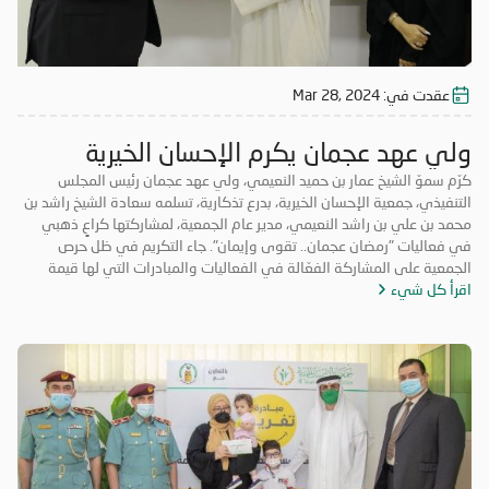
عقدت في:
Mar 28, 2024
ولي عهد عجمان يكرم الإحسان الخيرية
كرّم سموّ الشيخ عمار بن حميد النعيمي، ولي عهد عجمان رئيس المجلس
التنفيذي، جمعية الإحسان الخيرية، بدرع تذكارية، تسلمه سعادة الشيخ راشد بن
محمد بن علي بن راشد النعيمي، مدير عام الجمعية، لمشاركتها كراعٍ ذهبي
في فعاليات "رمضان عجمان.. تقوى وإيمان". جاء التكريم في ظل حرص
الجمعية على المشاركة الفعّالة في الفعاليات والمبادرات التي لها قيمة
اقرأ كل شيء
مضافة تعود على المجتمع بالخير والنفع، وهو ما تتميز به فعاليات "رمضان
عجمان.. تقوى وإيمان" في نسخه السابقة. وتأتي مشاركة "الإحسان الخيرية"
في الدورة ال18 من "رمضان عجمان" من منطلق مسؤوليتها المجتمعية
وواجبها تجاه الإمارة؛ إذ قامت برعاية ذهبية للفعاليات والنشاطات
والمبادرات الدينية والاجتماعية المتنوعة التي تحاكي روحانيات شهر رمضان
المبارك، انسجاماً مع نهج الخير والعطاء الذي تتبناه الجمعية منذ تأسيسها،
وتعزيزاً لمكانة الإمارة وإبراز دورها في نشر قيم الخير والمحبة في الشهر
الفضيل.