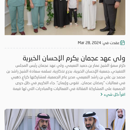
عقدت في:
Mar 28, 2024
ولي عهد عجمان يكرم الإحسان الخيرية
كرّم سموّ الشيخ عمار بن حميد النعيمي، ولي عهد عجمان رئيس المجلس
التنفيذي، جمعية الإحسان الخيرية، بدرع تذكارية، تسلمه سعادة الشيخ راشد بن
محمد بن علي بن راشد النعيمي، مدير عام الجمعية، لمشاركتها كراعٍ ذهبي
في فعاليات "رمضان عجمان.. تقوى وإيمان". جاء التكريم في ظل حرص
الجمعية على المشاركة الفعّالة في الفعاليات والمبادرات التي لها قيمة
اقرأ كل شيء
مضافة تعود على المجتمع بالخير والنفع، وهو ما تتميز به فعاليات "رمضان
عجمان.. تقوى وإيمان" في نسخه السابقة. وتأتي مشاركة "الإحسان الخيرية"
في الدورة ال18 من "رمضان عجمان" من منطلق مسؤوليتها المجتمعية
وواجبها تجاه الإمارة؛ إذ قامت برعاية ذهبية للفعاليات والنشاطات
والمبادرات الدينية والاجتماعية المتنوعة التي تحاكي روحانيات شهر رمضان
المبارك، انسجاماً مع نهج الخير والعطاء الذي تتبناه الجمعية منذ تأسيسها،
وتعزيزاً لمكانة الإمارة وإبراز دورها في نشر قيم الخير والمحبة في الشهر