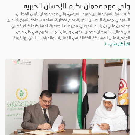
ولي عهد عجمان يكرم الإحسان الخيرية
كرّم سموّ الشيخ عمار بن حميد النعيمي، ولي عهد عجمان رئيس المجلس
التنفيذي، جمعية الإحسان الخيرية، بدرع تذكارية، تسلمه سعادة الشيخ راشد بن
محمد بن علي بن راشد النعيمي، مدير عام الجمعية، لمشاركتها كراعٍ ذهبي
في فعاليات "رمضان عجمان.. تقوى وإيمان". جاء التكريم في ظل حرص
الجمعية على المشاركة الفعّالة في الفعاليات والمبادرات التي لها قيمة
اقرأ كل شيء
مضافة تعود على المجتمع بالخير والنفع، وهو ما تتميز به فعاليات "رمضان
عجمان.. تقوى وإيمان" في نسخه السابقة. وتأتي مشاركة "الإحسان الخيرية"
في الدورة ال18 من "رمضان عجمان" من منطلق مسؤوليتها المجتمعية
وواجبها تجاه الإمارة؛ إذ قامت برعاية ذهبية للفعاليات والنشاطات
والمبادرات الدينية والاجتماعية المتنوعة التي تحاكي روحانيات شهر رمضان
المبارك، انسجاماً مع نهج الخير والعطاء الذي تتبناه الجمعية منذ تأسيسها،
وتعزيزاً لمكانة الإمارة وإبراز دورها في نشر قيم الخير والمحبة في الشهر
الفضيل.