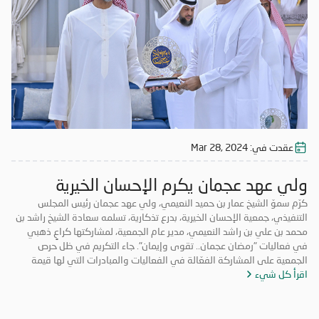
الفضيل.
عقدت في:
Mar 28, 2024
ولي عهد عجمان يكرم الإحسان الخيرية
كرّم سموّ الشيخ عمار بن حميد النعيمي، ولي عهد عجمان رئيس المجلس
التنفيذي، جمعية الإحسان الخيرية، بدرع تذكارية، تسلمه سعادة الشيخ راشد بن
محمد بن علي بن راشد النعيمي، مدير عام الجمعية، لمشاركتها كراعٍ ذهبي
في فعاليات "رمضان عجمان.. تقوى وإيمان". جاء التكريم في ظل حرص
الجمعية على المشاركة الفعّالة في الفعاليات والمبادرات التي لها قيمة
اقرأ كل شيء
مضافة تعود على المجتمع بالخير والنفع، وهو ما تتميز به فعاليات "رمضان
عجمان.. تقوى وإيمان" في نسخه السابقة. وتأتي مشاركة "الإحسان الخيرية"
في الدورة ال18 من "رمضان عجمان" من منطلق مسؤوليتها المجتمعية
وواجبها تجاه الإمارة؛ إذ قامت برعاية ذهبية للفعاليات والنشاطات