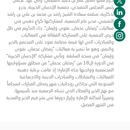
رئيس المجلس التنفيذي، جمعية الإحسان الخيرية، بدرع
تذكارية، تسلمه سعادة الشيخ راشد بن محمد بن علي بن راشد
النعيمي، مدير عام الجمعية، لمشاركتها كراعٍ ذهبي في
فعاليات "رمضان عجمان.. تقوى وإيمان". جاء التكريم في ظل
حرص الجمعية على المشاركة الفعّالة في الفعاليات
والمبادرات التي لها قيمة مضافة تعود على المجتمع بالخير
والنفع، وهو ما تتميز به فعاليات "رمضان عجمان.. تقوى
وإيمان" في نسخه السابقة. وتأتي مشاركة "الإحسان الخيرية"
في الدورة ال18 من "رمضان عجمان" من منطلق مسؤوليتها
المجتمعية وواجبها تجاه الإمارة؛ إذ قامت برعاية ذهبية
للفعاليات والنشاطات والمبادرات الدينية والاجتماعية
المتنوعة التي تحاكي روحانيات شهر رمضان المبارك، انسجاماً
مع نهج الخير والعطاء الذي تتبناه الجمعية منذ تأسيسها،
وتعزيزاً لمكانة الإمارة وإبراز دورها في نشر قيم الخير والمحبة
في الشهر الفضيل.