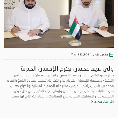
الفضيل.
عقدت في:
Mar 28, 2024
ولي عهد عجمان يكرم الإحسان الخيرية
كرّم سموّ الشيخ عمار بن حميد النعيمي، ولي عهد عجمان رئيس المجلس
التنفيذي، جمعية الإحسان الخيرية، بدرع تذكارية، تسلمه سعادة الشيخ راشد بن
محمد بن علي بن راشد النعيمي، مدير عام الجمعية، لمشاركتها كراعٍ ذهبي
في فعاليات "رمضان عجمان.. تقوى وإيمان". جاء التكريم في ظل حرص
الجمعية على المشاركة الفعّالة في الفعاليات والمبادرات التي لها قيمة
اقرأ كل شيء
مضافة تعود على المجتمع بالخير والنفع، وهو ما تتميز به فعاليات "رمضان
عجمان.. تقوى وإيمان" في نسخه السابقة. وتأتي مشاركة "الإحسان الخيرية"
في الدورة ال18 من "رمضان عجمان" من منطلق مسؤوليتها المجتمعية
وواجبها تجاه الإمارة؛ إذ قامت برعاية ذهبية للفعاليات والنشاطات