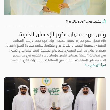
عقدت في:
Mar 28, 2024
ولي عهد عجمان يكرم الإحسان الخيرية
كرّم سموّ الشيخ عمار بن حميد النعيمي، ولي عهد عجمان رئيس المجلس
التنفيذي، جمعية الإحسان الخيرية، بدرع تذكارية، تسلمه سعادة الشيخ راشد بن
محمد بن علي بن راشد النعيمي، مدير عام الجمعية، لمشاركتها كراعٍ ذهبي
في فعاليات "رمضان عجمان.. تقوى وإيمان". جاء التكريم في ظل حرص
الجمعية على المشاركة الفعّالة في الفعاليات والمبادرات التي لها قيمة
اقرأ كل شيء
مضافة تعود على المجتمع بالخير والنفع، وهو ما تتميز به فعاليات "رمضان
عجمان.. تقوى وإيمان" في نسخه السابقة. وتأتي مشاركة "الإحسان الخيرية"
في الدورة ال18 من "رمضان عجمان" من منطلق مسؤوليتها المجتمعية
وواجبها تجاه الإمارة؛ إذ قامت برعاية ذهبية للفعاليات والنشاطات
والمبادرات الدينية والاجتماعية المتنوعة التي تحاكي روحانيات شهر رمضان
المبارك، انسجاماً مع نهج الخير والعطاء الذي تتبناه الجمعية منذ تأسيسها،
وتعزيزاً لمكانة الإمارة وإبراز دورها في نشر قيم الخير والمحبة في الشهر
الفضيل.