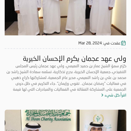
عقدت في:
Mar 28, 2024
ولي عهد عجمان يكرم الإحسان الخيرية
كرّم سموّ الشيخ عمار بن حميد النعيمي، ولي عهد عجمان رئيس المجلس
التنفيذي، جمعية الإحسان الخيرية، بدرع تذكارية، تسلمه سعادة الشيخ راشد بن
محمد بن علي بن راشد النعيمي، مدير عام الجمعية، لمشاركتها كراعٍ ذهبي
في فعاليات "رمضان عجمان.. تقوى وإيمان". جاء التكريم في ظل حرص
الجمعية على المشاركة الفعّالة في الفعاليات والمبادرات التي لها قيمة
اقرأ كل شيء
مضافة تعود على المجتمع بالخير والنفع، وهو ما تتميز به فعاليات "رمضان
عجمان.. تقوى وإيمان" في نسخه السابقة. وتأتي مشاركة "الإحسان الخيرية"
في الدورة ال18 من "رمضان عجمان" من منطلق مسؤوليتها المجتمعية
وواجبها تجاه الإمارة؛ إذ قامت برعاية ذهبية للفعاليات والنشاطات
والمبادرات الدينية والاجتماعية المتنوعة التي تحاكي روحانيات شهر رمضان
المبارك، انسجاماً مع نهج الخير والعطاء الذي تتبناه الجمعية منذ تأسيسها،
وتعزيزاً لمكانة الإمارة وإبراز دورها في نشر قيم الخير والمحبة في الشهر