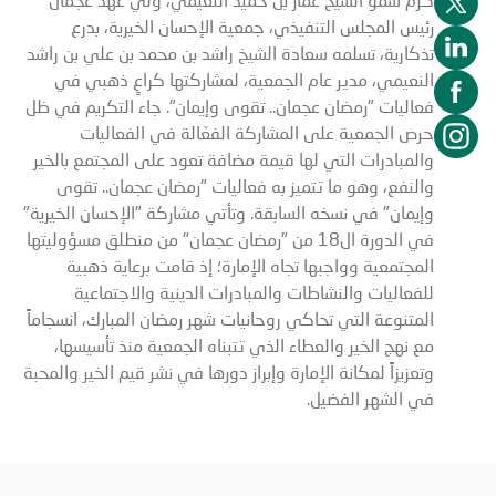
رئيس المجلس التنفيذي، جمعية الإحسان الخيرية، بدرع
تذكارية، تسلمه سعادة الشيخ راشد بن محمد بن علي بن راشد
النعيمي، مدير عام الجمعية، لمشاركتها كراعٍ ذهبي في
فعاليات "رمضان عجمان.. تقوى وإيمان". جاء التكريم في ظل
حرص الجمعية على المشاركة الفعّالة في الفعاليات
والمبادرات التي لها قيمة مضافة تعود على المجتمع بالخير
والنفع، وهو ما تتميز به فعاليات "رمضان عجمان.. تقوى
وإيمان" في نسخه السابقة. وتأتي مشاركة "الإحسان الخيرية"
في الدورة ال18 من "رمضان عجمان" من منطلق مسؤوليتها
المجتمعية وواجبها تجاه الإمارة؛ إذ قامت برعاية ذهبية
للفعاليات والنشاطات والمبادرات الدينية والاجتماعية
المتنوعة التي تحاكي روحانيات شهر رمضان المبارك، انسجاماً
مع نهج الخير والعطاء الذي تتبناه الجمعية منذ تأسيسها،
وتعزيزاً لمكانة الإمارة وإبراز دورها في نشر قيم الخير والمحبة
في الشهر الفضيل.