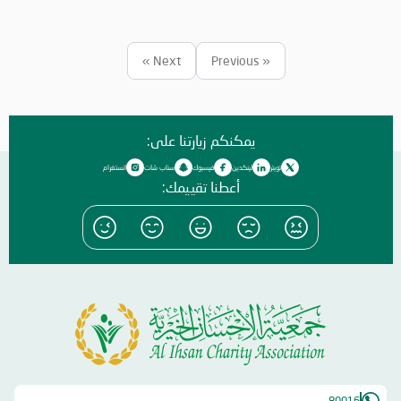
والمبادرات الدينية والاجتماعية المتنوعة التي تحاكي روحانيات شهر رمضان
المبارك، انسجاماً مع نهج الخير والعطاء الذي تتبناه الجمعية منذ تأسيسها،
وتعزيزاً لمكانة الإمارة وإبراز دورها في نشر قيم الخير والمحبة في الشهر
Next »
« Previous
الفضيل.
يمكنكم زيارتنا على:
تويتر
لينكدين
فيسبوك
سناب شات
انستغرام
أعطنا تقييمك:
80016