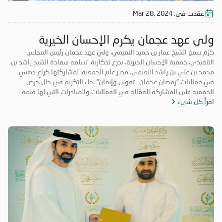
عقدت في:
Mar 28, 2024
ولي عهد عجمان يكرم الإحسان الخيرية
كرّم سموّ الشيخ عمار بن حميد النعيمي، ولي عهد عجمان رئيس المجلس
التنفيذي، جمعية الإحسان الخيرية، بدرع تذكارية، تسلمه سعادة الشيخ راشد بن
محمد بن علي بن راشد النعيمي، مدير عام الجمعية، لمشاركتها كراعٍ ذهبي
في فعاليات "رمضان عجمان.. تقوى وإيمان". جاء التكريم في ظل حرص
الجمعية على المشاركة الفعّالة في الفعاليات والمبادرات التي لها قيمة
اقرأ كل شيء
مضافة تعود على المجتمع بالخير والنفع، وهو ما تتميز به فعاليات "رمضان
عجمان.. تقوى وإيمان" في نسخه السابقة. وتأتي مشاركة "الإحسان الخيرية"
في الدورة ال18 من "رمضان عجمان" من منطلق مسؤوليتها المجتمعية
وواجبها تجاه الإمارة؛ إذ قامت برعاية ذهبية للفعاليات والنشاطات
والمبادرات الدينية والاجتماعية المتنوعة التي تحاكي روحانيات شهر رمضان
المبارك، انسجاماً مع نهج الخير والعطاء الذي تتبناه الجمعية منذ تأسيسها،
وتعزيزاً لمكانة الإمارة وإبراز دورها في نشر قيم الخير والمحبة في الشهر
الفضيل.