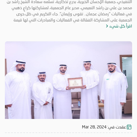
التنفيذي، جمعية الإحسان الخيرية، بدرع تذكارية، تسلمه سعادة الشيخ راشد بن
محمد بن علي بن راشد النعيمي، مدير عام الجمعية، لمشاركتها كراعٍ ذهبي
في فعاليات "رمضان عجمان.. تقوى وإيمان". جاء التكريم في ظل حرص
الجمعية على المشاركة الفعّالة في الفعاليات والمبادرات التي لها قيمة
اقرأ كل شيء
مضافة تعود على المجتمع بالخير والنفع، وهو ما تتميز به فعاليات "رمضان
عجمان.. تقوى وإيمان" في نسخه السابقة. وتأتي مشاركة "الإحسان الخيرية"
في الدورة ال18 من "رمضان عجمان" من منطلق مسؤوليتها المجتمعية
وواجبها تجاه الإمارة؛ إذ قامت برعاية ذهبية للفعاليات والنشاطات
والمبادرات الدينية والاجتماعية المتنوعة التي تحاكي روحانيات شهر رمضان
المبارك، انسجاماً مع نهج الخير والعطاء الذي تتبناه الجمعية منذ تأسيسها،
وتعزيزاً لمكانة الإمارة وإبراز دورها في نشر قيم الخير والمحبة في الشهر
الفضيل.
عقدت في:
Mar 28, 2024