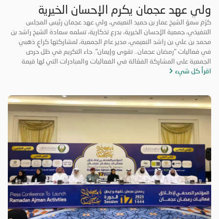
ولي عهد عجمان يكرم الإحسان الخيرية
كرّم سموّ الشيخ عمار بن حميد النعيمي، ولي عهد عجمان رئيس المجلس
التنفيذي، جمعية الإحسان الخيرية، بدرع تذكارية، تسلمه سعادة الشيخ راشد بن
محمد بن علي بن راشد النعيمي، مدير عام الجمعية، لمشاركتها كراعٍ ذهبي
في فعاليات "رمضان عجمان.. تقوى وإيمان". جاء التكريم في ظل حرص
الجمعية على المشاركة الفعّالة في الفعاليات والمبادرات التي لها قيمة
اقرأ كل شيء
مضافة تعود على المجتمع بالخير والنفع، وهو ما تتميز به فعاليات "رمضان
عجمان.. تقوى وإيمان" في نسخه السابقة. وتأتي مشاركة "الإحسان الخيرية"
في الدورة ال18 من "رمضان عجمان" من منطلق مسؤوليتها المجتمعية
وواجبها تجاه الإمارة؛ إذ قامت برعاية ذهبية للفعاليات والنشاطات
والمبادرات الدينية والاجتماعية المتنوعة التي تحاكي روحانيات شهر رمضان
المبارك، انسجاماً مع نهج الخير والعطاء الذي تتبناه الجمعية منذ تأسيسها،
وتعزيزاً لمكانة الإمارة وإبراز دورها في نشر قيم الخير والمحبة في الشهر
الفضيل.