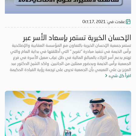
عقدت في:
Oct 17, 2021
الإحسان الخيرية تستمر بإسعاد الأسر عبر
مبادرة تفريج
تستمر جمعية الإحسان الخيرية بالتعاون مع المؤسسة العقابية والإصلاحية
برأس الخيمة في تنفيذ مبادرة "تفريح " التي أطلقتها في بداية العام والتي
تهتم بدعم أسر النزلاء بالمبالغ المالية في ظل غياب معيل الأسرة في فرع
الجمعية برأس الخيمة وبحضور ممثلين من الجانبين. واكد الشيخ الدكتور عبد
العزيز بن علي النعيمي بأن الجمعية تحرص على ترجمة رؤية القيادة الحكيمة
اقرأ كل شيء
وإيماناً بالدور المحوري تجاه المسؤولية المجتمعية في مجال العمل الخيري
والإنساني، وبما يضمن تلبية متطلبات أسر النزلاء وتأمين كافة ما يحتاجونه من
مستلزمات ضرورية تساعدهم على حل مشاكلهم وتخفيف الأعباء عن كاهلهم
ومنحهم فرصة لضمان حياة كريمة لهم، وذلك بهدف إعادة الأستقرار الأسري
وإدخال السرور إلى نفوسهم. مشيراً إلى أن مبادرة " تفريح " تعتبر رؤية إنسانية
تنظر جمعية الإحسان الخيرية من خلالها إلى هذه الأسر لمساعدتهم ولفتح
نافذة أمل جديدة لهم وليساهموا في خدمة مجتمعم. وتوجه الشيخ الدكتور
عبد العزيز ين علي النعيمي بالشكر إلى أصحاب الأيادي البيضاء من المحسنين
الذين بادروا وأسهموا في مبادرة"تفريح" لإدخال الفرحة على أسر النزلاء
وتفريج الكربه عنهم