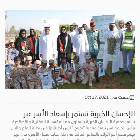
والإنساني، وبما يضمن تلبية متطلبات أسر النزلاء وتأمين كافة ما يحتاجونه من
مستلزمات ضرورية تساعدهم على حل مشاكلهم وتخفيف الأعباء عن كاهلهم
ومنحهم فرصة لضمان حياة كريمة لهم، وذلك بهدف إعادة الأستقرار الأسري
وإدخال السرور إلى نفوسهم. مشيراً إلى أن مبادرة " تفريح " تعتبر رؤية إنسانية
تنظر جمعية الإحسان الخيرية من خلالها إلى هذه الأسر لمساعدتهم ولفتح
نافذة أمل جديدة لهم وليساهموا في خدمة مجتمعم. وتوجه الشيخ الدكتور
عبد العزيز ين علي النعيمي بالشكر إلى أصحاب الأيادي البيضاء من المحسنين
الذين بادروا وأسهموا في مبادرة"تفريح" لإدخال الفرحة على أسر النزلاء
وتفريج الكربه عنهم
عقدت في:
Oct 17, 2021
الإحسان الخيرية تستمر بإسعاد الأسر عبر
مبادرة تفريج
تستمر جمعية الإحسان الخيرية بالتعاون مع المؤسسة العقابية والإصلاحية
برأس الخيمة في تنفيذ مبادرة "تفريح " التي أطلقتها في بداية العام والتي
تهتم بدعم أسر النزلاء بالمبالغ المالية في ظل غياب معيل الأسرة في فرع