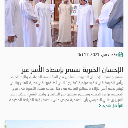
عبد العزيز ين علي النعيمي بالشكر إلى أصحاب الأيادي البيضاء من المحسنين
الذين بادروا وأسهموا في مبادرة"تفريح" لإدخال الفرحة على أسر النزلاء
وتفريج الكربه عنهم
عقدت في:
Oct 17, 2021
الإحسان الخيرية تستمر بإسعاد الأسر عبر
مبادرة تفريج
تستمر جمعية الإحسان الخيرية بالتعاون مع المؤسسة العقابية والإصلاحية
برأس الخيمة في تنفيذ مبادرة "تفريح " التي أطلقتها في بداية العام والتي
تهتم بدعم أسر النزلاء بالمبالغ المالية في ظل غياب معيل الأسرة في فرع
الجمعية برأس الخيمة وبحضور ممثلين من الجانبين. واكد الشيخ الدكتور عبد
العزيز بن علي النعيمي بأن الجمعية تحرص على ترجمة رؤية القيادة الحكيمة
اقرأ كل شيء
وإيماناً بالدور المحوري تجاه المسؤولية المجتمعية في مجال العمل الخيري
والإنساني، وبما يضمن تلبية متطلبات أسر النزلاء وتأمين كافة ما يحتاجونه من
مستلزمات ضرورية تساعدهم على حل مشاكلهم وتخفيف الأعباء عن كاهلهم
ومنحهم فرصة لضمان حياة كريمة لهم، وذلك بهدف إعادة الأستقرار الأسري