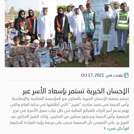
وإدخال السرور إلى نفوسهم. مشيراً إلى أن مبادرة " تفريح " تعتبر رؤية إنسانية
تنظر جمعية الإحسان الخيرية من خلالها إلى هذه الأسر لمساعدتهم ولفتح
نافذة أمل جديدة لهم وليساهموا في خدمة مجتمعم. وتوجه الشيخ الدكتور
عبد العزيز ين علي النعيمي بالشكر إلى أصحاب الأيادي البيضاء من المحسنين
الذين بادروا وأسهموا في مبادرة"تفريح" لإدخال الفرحة على أسر النزلاء
وتفريج الكربه عنهم
عقدت في:
Oct 17, 2021
الإحسان الخيرية تستمر بإسعاد الأسر عبر
مبادرة تفريج
تستمر جمعية الإحسان الخيرية بالتعاون مع المؤسسة العقابية والإصلاحية
برأس الخيمة في تنفيذ مبادرة "تفريح " التي أطلقتها في بداية العام والتي
تهتم بدعم أسر النزلاء بالمبالغ المالية في ظل غياب معيل الأسرة في فرع
الجمعية برأس الخيمة وبحضور ممثلين من الجانبين. واكد الشيخ الدكتور عبد
العزيز بن علي النعيمي بأن الجمعية تحرص على ترجمة رؤية القيادة الحكيمة
اقرأ كل شيء
وإيماناً بالدور المحوري تجاه المسؤولية المجتمعية في مجال العمل الخيري