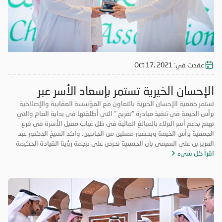
عقدت في:
Oct 17, 2021
الإحسان الخيرية تستمر بإسعاد الأسر عبر
مبادرة تفريج
تستمر جمعية الإحسان الخيرية بالتعاون مع المؤسسة العقابية والإصلاحية
برأس الخيمة في تنفيذ مبادرة "تفريح " التي أطلقتها في بداية العام والتي
تهتم بدعم أسر النزلاء بالمبالغ المالية في ظل غياب معيل الأسرة في فرع
الجمعية برأس الخيمة وبحضور ممثلين من الجانبين. واكد الشيخ الدكتور عبد
العزيز بن علي النعيمي بأن الجمعية تحرص على ترجمة رؤية القيادة الحكيمة
اقرأ كل شيء
وإيماناً بالدور المحوري تجاه المسؤولية المجتمعية في مجال العمل الخيري
والإنساني، وبما يضمن تلبية متطلبات أسر النزلاء وتأمين كافة ما يحتاجونه من
مستلزمات ضرورية تساعدهم على حل مشاكلهم وتخفيف الأعباء عن كاهلهم
ومنحهم فرصة لضمان حياة كريمة لهم، وذلك بهدف إعادة الأستقرار الأسري
وإدخال السرور إلى نفوسهم. مشيراً إلى أن مبادرة " تفريح " تعتبر رؤية إنسانية
تنظر جمعية الإحسان الخيرية من خلالها إلى هذه الأسر لمساعدتهم ولفتح
نافذة أمل جديدة لهم وليساهموا في خدمة مجتمعم. وتوجه الشيخ الدكتور