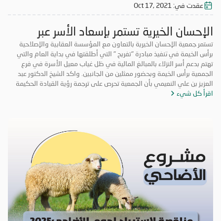
عقدت في:
Oct 17, 2021
الإحسان الخيرية تستمر بإسعاد الأسر عبر
مبادرة تفريج
تستمر جمعية الإحسان الخيرية بالتعاون مع المؤسسة العقابية والإصلاحية
برأس الخيمة في تنفيذ مبادرة "تفريح " التي أطلقتها في بداية العام والتي
تهتم بدعم أسر النزلاء بالمبالغ المالية في ظل غياب معيل الأسرة في فرع
الجمعية برأس الخيمة وبحضور ممثلين من الجانبين. واكد الشيخ الدكتور عبد
العزيز بن علي النعيمي بأن الجمعية تحرص على ترجمة رؤية القيادة الحكيمة
اقرأ كل شيء
وإيماناً بالدور المحوري تجاه المسؤولية المجتمعية في مجال العمل الخيري
والإنساني، وبما يضمن تلبية متطلبات أسر النزلاء وتأمين كافة ما يحتاجونه من
مستلزمات ضرورية تساعدهم على حل مشاكلهم وتخفيف الأعباء عن كاهلهم
ومنحهم فرصة لضمان حياة كريمة لهم، وذلك بهدف إعادة الأستقرار الأسري
وإدخال السرور إلى نفوسهم. مشيراً إلى أن مبادرة " تفريح " تعتبر رؤية إنسانية
تنظر جمعية الإحسان الخيرية من خلالها إلى هذه الأسر لمساعدتهم ولفتح
نافذة أمل جديدة لهم وليساهموا في خدمة مجتمعم. وتوجه الشيخ الدكتور
عبد العزيز ين علي النعيمي بالشكر إلى أصحاب الأيادي البيضاء من المحسنين
الذين بادروا وأسهموا في مبادرة"تفريح" لإدخال الفرحة على أسر النزلاء
وتفريج الكربه عنهم