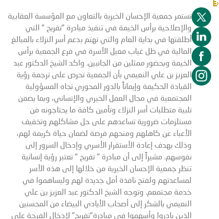
تستمر جمعية الإحسان الخيرية بالتعاون مع المؤسسة العقابية
والإصلاحية برأس الخيمة في تنفيذ مبادرة "تفريح " التي
أطلقتها في بداية العام والتي تهتم بدعم أسر النزلاء بالمبالغ
المالية في ظل غياب معيل الأسرة في فرع الجمعية برأس
الخيمة وبحضور ممثلين من الجانبين. واكد الشيخ الدكتور عبد
العزيز بن علي النعيمي بأن الجمعية تحرص على ترجمة رؤية
القيادة الحكيمة وإيماناً بالدور المحوري تجاه المسؤولية
المجتمعية في مجال العمل الخيري والإنساني، وبما يضمن
تلبية متطلبات أسر النزلاء وتأمين كافة ما يحتاجونه من
مستلزمات ضرورية تساعدهم على حل مشاكلهم وتخفيف
الأعباء عن كاهلهم ومنحهم فرصة لضمان حياة كريمة لهم،
وذلك بهدف إعادة الأستقرار الأسري وإدخال السرور إلى
نفوسهم. مشيراً إلى أن مبادرة " تفريح " تعتبر رؤية إنسانية
تنظر جمعية الإحسان الخيرية من خلالها إلى هذه الأسر
لمساعدتهم ولفتح نافذة أمل جديدة لهم وليساهموا في
خدمة مجتمعم. وتوجه الشيخ الدكتور عبد العزيز ين علي
النعيمي بالشكر إلى أصحاب الأيادي البيضاء من المحسنين
الذين بادروا وأسهموا في مبادرة"تفريح" لإدخال الفرحة على