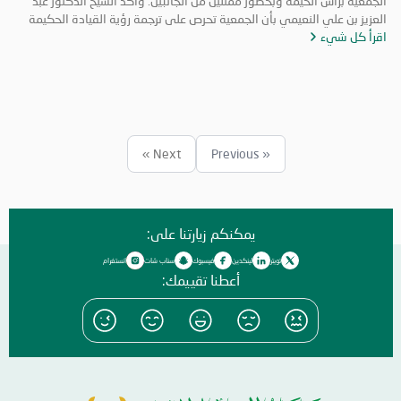
الجمعية برأس الخيمة وبحضور ممثلين من الجانبين. واكد الشيخ الدكتور عبد
العزيز بن علي النعيمي بأن الجمعية تحرص على ترجمة رؤية القيادة الحكيمة
اقرأ كل شيء
وإيماناً بالدور المحوري تجاه المسؤولية المجتمعية في مجال العمل الخيري
والإنساني، وبما يضمن تلبية متطلبات أسر النزلاء وتأمين كافة ما يحتاجونه من
مستلزمات ضرورية تساعدهم على حل مشاكلهم وتخفيف الأعباء عن كاهلهم
ومنحهم فرصة لضمان حياة كريمة لهم، وذلك بهدف إعادة الأستقرار الأسري
وإدخال السرور إلى نفوسهم. مشيراً إلى أن مبادرة " تفريح " تعتبر رؤية إنسانية
تنظر جمعية الإحسان الخيرية من خلالها إلى هذه الأسر لمساعدتهم ولفتح
نافذة أمل جديدة لهم وليساهموا في خدمة مجتمعم. وتوجه الشيخ الدكتور
Next »
« Previous
عبد العزيز ين علي النعيمي بالشكر إلى أصحاب الأيادي البيضاء من المحسنين
الذين بادروا وأسهموا في مبادرة"تفريح" لإدخال الفرحة على أسر النزلاء
وتفريج الكربه عنهم
يمكنكم زيارتنا على:
تويتر
لينكدين
فيسبوك
سناب شات
انستغرام
أعطنا تقييمك: