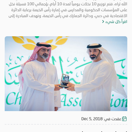
الله ثراه، فتم توزيع 10 نخلات يومياً لمدة 10 أيام، بإجمالي 100 فسيلة نخل
على المؤسسات الحكومية والمدارس في إمارة رأس الخيمة برعاية الدائرة
الاقتصادية في دبي، ودائرة الجمارك في رأس الخيمة، وتهدف المبادرة إلى
اقرأ كل شيء
تعزيز روح التكاتف والمسؤولية المجتمعية وتعزيز الأعمال التطوعية. حضر
فعاليات اليوم الختامي الشيخ المهندس سالم بن سلطان القاسمي رئيس دائرة
الطيران المدني برأس الخيمة، والأستاذة عائشة الخاطري مدير فرع الجمعية،
وموظفي الشرطة المجتمعية، ومشاركة طلاب من مدرسة الخران للتعليم
الأساسي، وفريق الإحسان التطوعي.
عقدت في:
Dec 5, 2018