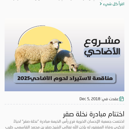
اقرأ كل شيء
تعزيز روح التكاتف والمسؤولية المجتمعية وتعزيز الأعمال التطوعية. حضر
فعاليات اليوم الختامي الشيخ المهندس سالم بن سلطان القاسمي رئيس دائرة
الطيران المدني برأس الخيمة، والأستاذة عائشة الخاطري مدير فرع الجمعية،
وموظفي الشرطة المجتمعية، ومشاركة طلاب من مدرسة الخران للتعليم
الأساسي، وفريق الإحسان التطوعي.
عقدت في:
Dec 5, 2018
اختتام مبادرة نخلة صقر
اختتمت جمعية الإحسان الخيرية فرع رأس الخيمة مبادرة "نخلة صقر" احياءً
لذكرى وفاة المغفور له بإذن الله تعالى الشيخ صقر بن محمد القاسمي، طيب