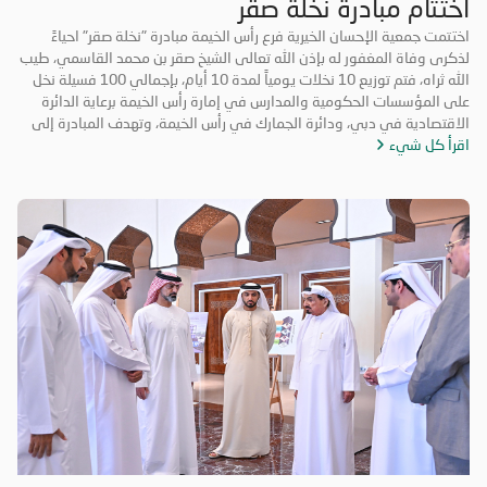
اختتام مبادرة نخلة صقر
اختتمت جمعية الإحسان الخيرية فرع رأس الخيمة مبادرة "نخلة صقر" احياءً
لذكرى وفاة المغفور له بإذن الله تعالى الشيخ صقر بن محمد القاسمي، طيب
الله ثراه، فتم توزيع 10 نخلات يومياً لمدة 10 أيام، بإجمالي 100 فسيلة نخل
على المؤسسات الحكومية والمدارس في إمارة رأس الخيمة برعاية الدائرة
الاقتصادية في دبي، ودائرة الجمارك في رأس الخيمة، وتهدف المبادرة إلى
اقرأ كل شيء
تعزيز روح التكاتف والمسؤولية المجتمعية وتعزيز الأعمال التطوعية. حضر
فعاليات اليوم الختامي الشيخ المهندس سالم بن سلطان القاسمي رئيس دائرة
الطيران المدني برأس الخيمة، والأستاذة عائشة الخاطري مدير فرع الجمعية،
وموظفي الشرطة المجتمعية، ومشاركة طلاب من مدرسة الخران للتعليم
الأساسي، وفريق الإحسان التطوعي.