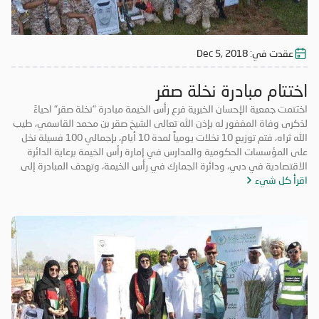
عقدت في:
Dec 5, 2018
اختتام مبادرة نخلة صقر
اختتمت جمعية الإحسان الخيرية فرع رأس الخيمة مبادرة "نخلة صقر" احياءً
لذكرى وفاة المغفور له بإذن الله تعالى الشيخ صقر بن محمد القاسمي، طيب
الله ثراه، فتم توزيع 10 نخلات يومياً لمدة 10 أيام، بإجمالي 100 فسيلة نخل
على المؤسسات الحكومية والمدارس في إمارة رأس الخيمة برعاية الدائرة
الاقتصادية في دبي، ودائرة الجمارك في رأس الخيمة، وتهدف المبادرة إلى
اقرأ كل شيء
تعزيز روح التكاتف والمسؤولية المجتمعية وتعزيز الأعمال التطوعية. حضر
فعاليات اليوم الختامي الشيخ المهندس سالم بن سلطان القاسمي رئيس دائرة
الطيران المدني برأس الخيمة، والأستاذة عائشة الخاطري مدير فرع الجمعية،
وموظفي الشرطة المجتمعية، ومشاركة طلاب من مدرسة الخران للتعليم
الأساسي، وفريق الإحسان التطوعي.