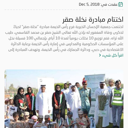
عقدت في:
Dec 5, 2018
اختتام مبادرة نخلة صقر
اختتمت جمعية الإحسان الخيرية فرع رأس الخيمة مبادرة "نخلة صقر" احياءً
لذكرى وفاة المغفور له بإذن الله تعالى الشيخ صقر بن محمد القاسمي، طيب
الله ثراه، فتم توزيع 10 نخلات يومياً لمدة 10 أيام، بإجمالي 100 فسيلة نخل
على المؤسسات الحكومية والمدارس في إمارة رأس الخيمة برعاية الدائرة
الاقتصادية في دبي، ودائرة الجمارك في رأس الخيمة، وتهدف المبادرة إلى
اقرأ كل شيء
تعزيز روح التكاتف والمسؤولية المجتمعية وتعزيز الأعمال التطوعية. حضر
فعاليات اليوم الختامي الشيخ المهندس سالم بن سلطان القاسمي رئيس دائرة
الطيران المدني برأس الخيمة، والأستاذة عائشة الخاطري مدير فرع الجمعية،
وموظفي الشرطة المجتمعية، ومشاركة طلاب من مدرسة الخران للتعليم
الأساسي، وفريق الإحسان التطوعي.