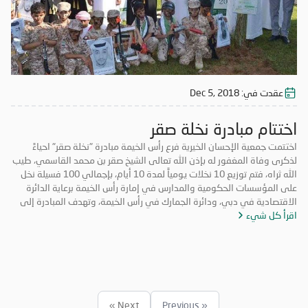
عقدت في:
Dec 5, 2018
اختتام مبادرة نخلة صقر
اختتمت جمعية الإحسان الخيرية فرع رأس الخيمة مبادرة "نخلة صقر" احياءً
لذكرى وفاة المغفور له بإذن الله تعالى الشيخ صقر بن محمد القاسمي، طيب
الله ثراه، فتم توزيع 10 نخلات يومياً لمدة 10 أيام، بإجمالي 100 فسيلة نخل
على المؤسسات الحكومية والمدارس في إمارة رأس الخيمة برعاية الدائرة
الاقتصادية في دبي، ودائرة الجمارك في رأس الخيمة، وتهدف المبادرة إلى
اقرأ كل شيء
تعزيز روح التكاتف والمسؤولية المجتمعية وتعزيز الأعمال التطوعية. حضر
فعاليات اليوم الختامي الشيخ المهندس سالم بن سلطان القاسمي رئيس دائرة
الطيران المدني برأس الخيمة، والأستاذة عائشة الخاطري مدير فرع الجمعية،
وموظفي الشرطة المجتمعية، ومشاركة طلاب من مدرسة الخران للتعليم
الأساسي، وفريق الإحسان التطوعي.
Next »
« Previous