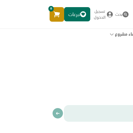
0
تسجيل
تبرعات
بحث
الدخول
اء مشروع