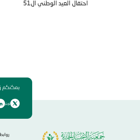
احتفال العيد الوطني ال51
يمكنكم زي
تويتر
روابط