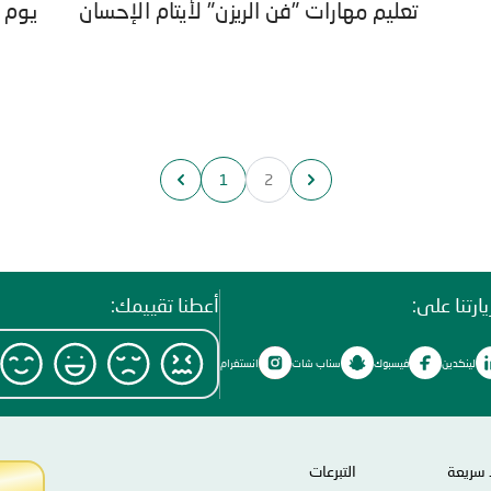
تعليم مهارات "فن الريزن" لأيتام الإحسان
يوم 
1
2
ارتنا على:
أعطنا تقييمك:
لينكدين
فيسبوك
سناب شات
انستغرام
 سريعة
التبرعات