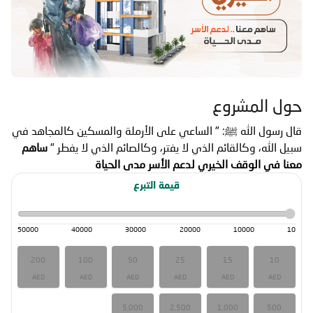
حول المشروع
قال رسول الله ﷺ: " الساعي على الأرملة والمسكين كالمجاهد في
سبيل الله، وكالقائم الذي لا يفتر، وكالصائم الذي لا يفطر
"
ساهم
معنا في الوقف الخيري لدعم الأسر مدى الحياة
قيمة التبرع
50000
40000
30000
20000
10000
10
200
100
50
25
15
10
AED
AED
AED
AED
AED
AED
5,000
2,500
1,000
500