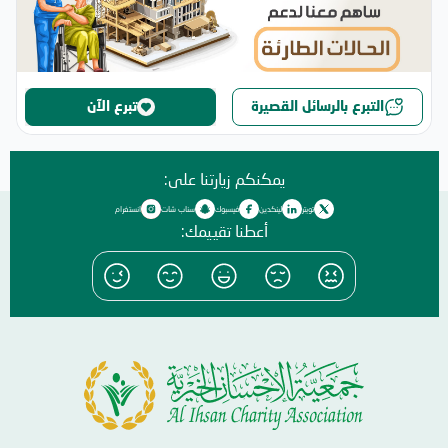
التبرع بالرسائل القصيرة
تبرع الآن
يمكنكم زيارتنا على:
تويتر
لينكدين
فيسبوك
سناب شات
انستغرام
أعطنا تقييمك: