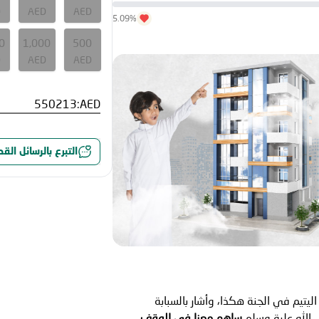
D
AED
AED
5.09%
0
1,000
500
D
AED
AED
AED:
التبرع بالرسائل الق
ليتيم في الجنة هكذا، وأشار بالسبابة
الله علية وسلم
ساهم معنا في الوقف