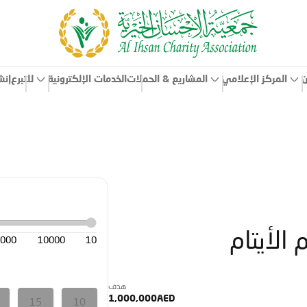
ن
المركز الإعلامي
الخدمات الإلكترونية
إنش
المشاريع & الحملات
للتبرع
الأيتام
000
10000
10
هدف
1,000,000AED
15
10