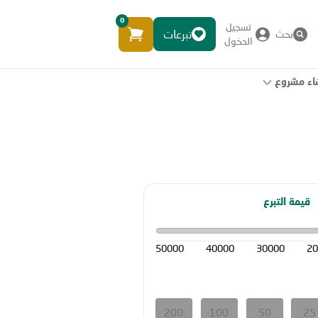
0
تسجيل
تبرعات
بحث
الدخول
اء مشروع
قيمة التبرع
50000
40000
30000
20
200
100
50
25