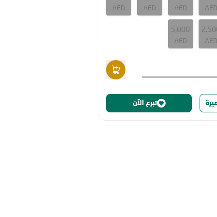
AED
AED
AED
AE
5,000
2,50
AED
AE
صيرة
تبرع الآن