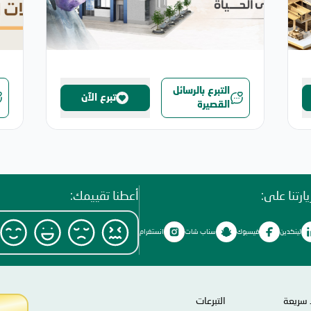
التبرع بالرسائل
تبرع الآن
القصيرة
ارتنا على:
أعطنا تقييمك:
لينكدين
فيسبوك
سناب شات
انستغرام
 سريعة
التبرعات