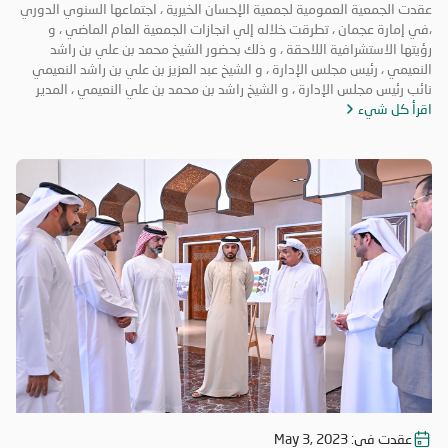
الجمعية حققت إنجازات و نتائج متميزة و مثمرة خلال عام ٢٠٢٢ ؛ إذا تمكنت
العمومية لعام 2023
عقدت الجمعية العمومية لجمعية الإحسان الخيرية ، اجتماعها السنوي الدوري
من تحقيق المستهدفات التي وضعتها نصب عينيها ، و استطاعت الوصول إلي
،في إمارة عجمان ، تطرقت خلاله إلي انجازات الجمعية العام الماضي ، و
الفئات الأكثر ضعفاً في المجتمع ، مشيراً إلي أن الأهمية القصوى هي دعم
رؤيتها الاستشرافية اللاحقة ، و ذلك بحضور الشيخ محمد بن علي بن راشد
من يحتاج إلي عون و مساندة. و قال : إن هذا ليس كل شيء ، فنحن نسعي
النعيمي ، رئيس مجلس الإدارة ، و الشيخ عبد العزيز بن علي بن راشد النعيمي
إلى التطوير و الابتكار ، و النهوض بالكوادر ، كي نحافظ على استدامة العمل
نائب رئيس مجلس الإدارة ، و الشيخ راشد بن محمد بن علي النعيمي ، المدير
الخيري ، و تنفيذ خطط الجمعية الاستراتيجية ، و توسيع قاعدة المستفيدين ، و
اقرأ كل شيء
العام و أعضاء الجمعية العمومية ، و ممثلي وزارة تنمية المجتمع . ترأس
إيجاد آليات. للوصول إلي الفئات المستحقة. و تخلل الاجتماع مناقشات هدفت
الاجتماع الشيخ محمد بن علي بن راشد النعيمي ؛ حيث شكر ممثلي وزارة تنمية
إلى تبادل الأفكار و تلقي الملاحظات من أعضاء الجمعية العمومية ؛ بهدف
المجتمع ، لما بذلوه من جهود كبيرة في تقديم التسهيلات للجمعية ، و تذليل
التطوير و الابتكار ، و التقدم بالمستوي إلي مراتب متقدمة. و في ختام
الصعاب أمامها ، كما أكد فخره بما تحقق من إنجازات نوعية ، خلال الفترة
الاجتماع ، وجه الشيخ راشد بن محمد بن علي بن راشد النعيمي ، الشكر لجنود
الماضية ، متمنياً الاستمرار في تحقيق الخطط الاستراتيجية و أهدافها
الخير ، الذين وقفوا علي حاجات الناس و لبّوها ، مبدياً سعادته من النتائج التي
المرسومة ، و أداء رسالتها السامية ، و تحقيق الاستدامة في مد يد العون لكل
تبشر بمستقبل أكثر عطاءً يساهم في الأعمال الخيرية و الإنسانية بشكل فاعل.
محتاج ، عبر بناء الثقة بين الجمعية و المجتمع. و تقدم الشيخ عبد العزيز بن علي
بن راشد النعيمي ، خلال مداخلته ، بالشكر و الامتنان على كل الدعم و الجهود
المبذولة في سبيل تحقيق رؤية الجمعية الاستشرافية المستدامة ، مشيراً إلى
أن طريق النجاح و الفلاح هو طريق يتم تصميمه بدقة بالغة من خلال أطر
تنظيمية يتم فيها تحديد النظام و الأهداف و المهام و أشكال التدريب
المطلوبة و سبل الدعم و التيسير ، و هو الأمر الذي نعمل من خلاله و نسعي
إلي استكماله بفضل دعمكم و تعاونكم الدائم . و أضاف الشيخ عبد العزيز :
نستذكر معاً الآن العام الماضي ٢٠٢٢ و نري ما كان فيه من تحديات و إنجازات
، لندرك بأننا نسير علي الطريق الصحيح ، مؤكداً أن العمل الخيري المستدام في
عمقه يسعى إلى تمكين الأفراد و نصرتهم حتى يتمكنوا من الإسهام بشكل
فعّال في خدمة المجتمع ، و في تطوير أنفسهم و قدراتهم من أجل خلق
عقدت في:
May 3, 2023