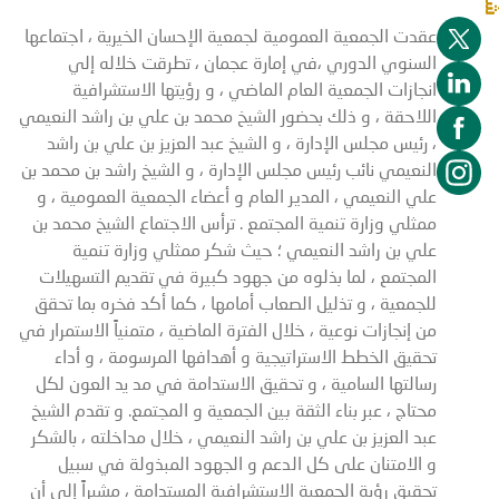
عقدت الجمعية العمومية لجمعية الإحسان الخيرية ، اجتماعها
السنوي الدوري ،في إمارة عجمان ، تطرقت خلاله إلي
انجازات الجمعية العام الماضي ، و رؤيتها الاستشرافية
اللاحقة ، و ذلك بحضور الشيخ محمد بن علي بن راشد النعيمي
، رئيس مجلس الإدارة ، و الشيخ عبد العزيز بن علي بن راشد
النعيمي نائب رئيس مجلس الإدارة ، و الشيخ راشد بن محمد بن
علي النعيمي ، المدير العام و أعضاء الجمعية العمومية ، و
ممثلي وزارة تنمية المجتمع . ترأس الاجتماع الشيخ محمد بن
علي بن راشد النعيمي ؛ حيث شكر ممثلي وزارة تنمية
المجتمع ، لما بذلوه من جهود كبيرة في تقديم التسهيلات
للجمعية ، و تذليل الصعاب أمامها ، كما أكد فخره بما تحقق
من إنجازات نوعية ، خلال الفترة الماضية ، متمنياً الاستمرار في
تحقيق الخطط الاستراتيجية و أهدافها المرسومة ، و أداء
رسالتها السامية ، و تحقيق الاستدامة في مد يد العون لكل
محتاج ، عبر بناء الثقة بين الجمعية و المجتمع. و تقدم الشيخ
عبد العزيز بن علي بن راشد النعيمي ، خلال مداخلته ، بالشكر
و الامتنان على كل الدعم و الجهود المبذولة في سبيل
تحقيق رؤية الجمعية الاستشرافية المستدامة ، مشيراً إلى أن