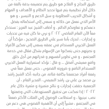
طريق النجاح و الفلاح هو طريق يتم تصميمه بدقة بالغة من
خلال أطر تنظيمية يتم فيها تحديد النظام و الأهداف و المهام
و أشكال التدريب المطلوبة و سبل الدعم و التيسير ، و هو
الأمر الذي نعمل من خلاله و نسعي إلي استكماله بفضل
دعمكم و تعاونكم الدائم . و أضاف الشيخ عبد العزيز : نستذكر
معاً الآن العام الماضي ٢٠٢٢ و نري ما كان فيه من تحديات
و إنجازات ، لندرك بأننا نسير علي الطريق الصحيح ، مؤكداً أن
العمل الخيري المستدام في عمقه يسعى إلى تمكين الأفراد
و نصرتهم حتى يتمكنوا من الإسهام بشكل فعّال في خدمة
المجتمع ، و في تطوير أنفسهم و قدراتهم من أجل خلق
واقعٍ معيشي أفضل … و قال : نؤكد استمرارية العمل الخيري
المستدام النافع و ضرورته القصوى ، حتى نعمل معاً في
رفعة أفراد مجتمعنا بكافة فئاته. من جانبه ،أكد الشيخ راشد
بن محمد بن علي بن. راشد النعيمي ، المدير العام ، أن
الجمعية حققت إنجازات و نتائج متميزة و مثمرة خلال عام
٢٠٢٢ ؛ إذا تمكنت من تحقيق المستهدفات التي وضعتها
نصب عينيها ، و استطاعت الوصول إلي الفئات الأكثر ضعفاً
في المجتمع ، مشيراً إلي أن الأهمية القصوى هي دعم من
يحتاج إلي عون و مساندة. و قال : إن هذا ليس كل شيء ،