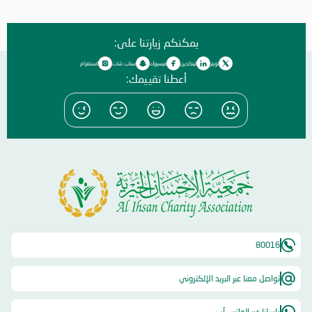
المبذولة في سبيل تحقيق رؤية الجمعية الاستشرافية المستدامة ، مشيراً إلى
أن طريق النجاح و الفلاح هو طريق يتم تصميمه بدقة بالغة من خلال أطر
تنظيمية يتم فيها تحديد النظام و الأهداف و المهام و أشكال التدريب
يمكنكم زيارتنا على:
المطلوبة و سبل الدعم و التيسير ، و هو الأمر الذي نعمل من خلاله و نسعي
إلي استكماله بفضل دعمكم و تعاونكم الدائم . و أضاف الشيخ عبد العزيز :
تويتر
لينكدين
فيسبوك
سناب شات
انستغرام
نستذكر معاً الآن العام الماضي ٢٠٢٢ و نري ما كان فيه من تحديات و إنجازات
أعطنا تقييمك:
، لندرك بأننا نسير علي الطريق الصحيح ، مؤكداً أن العمل الخيري المستدام في
عمقه يسعى إلى تمكين الأفراد و نصرتهم حتى يتمكنوا من الإسهام بشكل
فعّال في خدمة المجتمع ، و في تطوير أنفسهم و قدراتهم من أجل خلق
واقعٍ معيشي أفضل … و قال : نؤكد استمرارية العمل الخيري المستدام النافع
و ضرورته القصوى ، حتى نعمل معاً في رفعة أفراد مجتمعنا بكافة فئاته. من
جانبه ،أكد الشيخ راشد بن محمد بن علي بن. راشد النعيمي ، المدير العام ، أن
الجمعية حققت إنجازات و نتائج متميزة و مثمرة خلال عام ٢٠٢٢ ؛ إذا تمكنت
من تحقيق المستهدفات التي وضعتها نصب عينيها ، و استطاعت الوصول إلي
الفئات الأكثر ضعفاً في المجتمع ، مشيراً إلي أن الأهمية القصوى هي دعم
من يحتاج إلي عون و مساندة. و قال : إن هذا ليس كل شيء ، فنحن نسعي
إلى التطوير و الابتكار ، و النهوض بالكوادر ، كي نحافظ على استدامة العمل
الخيري ، و تنفيذ خطط الجمعية الاستراتيجية ، و توسيع قاعدة المستفيدين ، و
80016
إيجاد آليات. للوصول إلي الفئات المستحقة. و تخلل الاجتماع مناقشات هدفت
إلى تبادل الأفكار و تلقي الملاحظات من أعضاء الجمعية العمومية ؛ بهدف
التطوير و الابتكار ، و التقدم بالمستوي إلي مراتب متقدمة. و في ختام
تواصل معنا عبر البريد الإلكتروني
الاجتماع ، وجه الشيخ راشد بن محمد بن علي بن راشد النعيمي ، الشكر لجنود
الخير ، الذين وقفوا علي حاجات الناس و لبّوها ، مبدياً سعادته من النتائج التي
راسلنا عبر الواتس آب