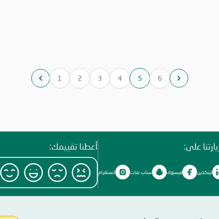
1
2
3
4
5
6
ارتنا على:
أعطنا تقييمك:
لينكدين
فيسبوك
سناب شات
انستغرام