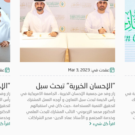
عقدت في:
Mar 3, 2023
عق
"الإحسان الخيرية" تبحث سبل
"الإ
ة»
ية في
التعاون مع «الجامعة الامريكية»
زار وفد من جمعية الإحسان الخيرية ، الجامعة الامريكية في
التع
زار وفد
ك
رأس الخيمة لبحث سبل التعاون و أوجه العمل المشترك
رأس ال
في رأس الخيمة
في ر
لتحقيق التنمية المستدامة ، حيث كان في استقبالهم
لتحقيق
مي
الدكتور محمد الزرعوني- النائب المشارك للبحث العلمي
الدكتو
شراكات
وخدمة المجتمع و الأستاذ عماد الدين- مدير الشراكات
اقرأ كل شيء
المجتمعية والأعمال بالجامعة.
اقرأ ك
المجتم