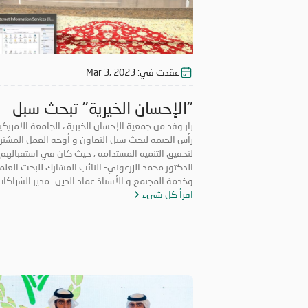
عقدت في:
Mar 3, 2023
"الإحسان الخيرية" تبحث سبل
التعاون مع «الجامعة الامريكي
زار وفد من جمعية الإحسان الخيرية ، الجامعة الامريك
رأس الخيمة لبحث سبل التعاون و أوجه العمل المشتر
في رأس الخيمة
لتحقيق التنمية المستدامة ، حيث كان في استقبالهم
الدكتور محمد الزرعوني- النائب المشارك للبحث العل
وخدمة المجتمع و الأستاذ عماد الدين- مدير ال
اقرأ كل شيء
المجتمعية والأعمال بالجامعة.