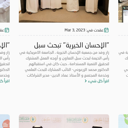
عقدت في:
Mar 3, 2023
عق
"الإحسان الخيرية" تبحث سبل
"الإ
ة»
ية في
التعاون مع «الجامعة الامريكية»
زار وفد من جمعية الإحسان الخيرية ، الجامعة الامريكية في
التع
زار وفد
ك
رأس الخيمة لبحث سبل التعاون و أوجه العمل المشترك
رأس ال
في رأس الخيمة
في ر
لتحقيق التنمية المستدامة ، حيث كان في استقبالهم
لتحقيق
مي
الدكتور محمد الزرعوني- النائب المشارك للبحث العلمي
الدكتو
شراكات
وخدمة المجتمع و الأستاذ عماد الدين- مدير الشراكات
اقرأ كل شيء
المجتمعية والأعمال بالجامعة.
اقرأ ك
المجتم