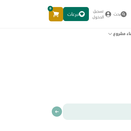
0
تسجيل
تبرعات
بحث
الدخول
اء مشروع