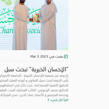
عقدت في:
Mar 3, 2023
"الإحسان الخيرية" تبحث سبل
التعاون مع «الجامعة الامريكي
زار وفد من جمعية الإحسان الخيرية ، الجامعة الامريك
رأس الخيمة لبحث سبل التعاون و أوجه العمل المشتر
في رأس الخيمة
لتحقيق التنمية المستدامة ، حيث كان في استقبالهم
الدكتور محمد الزرعوني- النائب المشارك للبحث العل
وخدمة المجتمع و الأستاذ عماد الدين- مدير ال
اقرأ كل شيء
المجتمعية والأعمال بالجامعة.